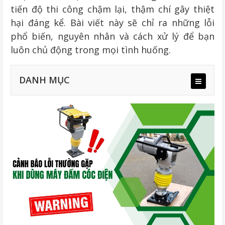
tiến độ thi công chậm lại, thậm chí gây thiệt
hại đáng kể. Bài viết này sẽ chỉ ra những lỗi
phổ biến, nguyên nhân và cách xử lý để bạn
luôn chủ động trong mọi tình huống.
DANH MỤC
2.1. Máy đầm cóc điện khởi động chập chờn
2.2. Đầm cóc điện rung yếu
2.3. Động cơ quá nhiệt, tự tắt giữa chừng
2.4. Mất nguồn bất ngờ khi đang vận hành