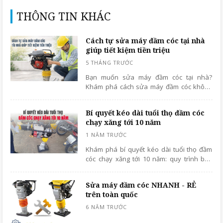
THÔNG TIN KHÁC
Cách tự sửa máy đầm cóc tại nhà
giúp tiết kiệm tiền triệu
Bạn muốn sửa máy đầm cóc tại nhà?
Khám phá cách sửa máy đầm cóc không
nổ, nổ không ổn định, thải khói trắng và
sửa máy đầm cóc không nhảy. Nắm vững
Bí quyết kéo dài tuổi thọ đầm cóc
mẹo sửa máy đầm cóc gần đây để tiết
chạy xăng tới 10 năm
kiệm chi phí, tối ưu hiệu suất và kéo dài
tuổi thọ máy.
Khám phá bí quyết kéo dài tuổi thọ đầm
cóc chạy xăng tới 10 năm: quy trình bảo
dưỡng, thời gian bảo trì, lưu ý quan trọng
và vai trò dầu nhớt. Đọc ngay!
Sửa máy đầm cóc NHANH - RẺ
trên toàn quốc