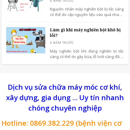
Nguyên nhân máy nghiền bột bị tắc sàng
có thể do cấp nguyên liệu vào quá nhanh
khiến cho máy không kịp xay nghiền. Cần
kiểm tra lại nguyên liệu độ ẩm đã phù hợp
Làm gì khi máy nghiền bột khô bị
chưa
lỗi?
Máy nghiền bột khi đang nghiền bị tắc
sàng có thể do gãy búa, lỗ lưới sàng đã bị
rách, bị bịt kín hoặc nguyên liệu làm tắc
sàng. Vậy nên trước khi sử dụng máy thì
cần phải kiểm tra kỹ càng.
Dịch vụ sửa chữa máy móc cơ khí,
xây dựng, gia dụng ... Uy tín nhanh
chóng chuyên nghiệp
Hotline: 0869.382.229 (bệnh viện cơ