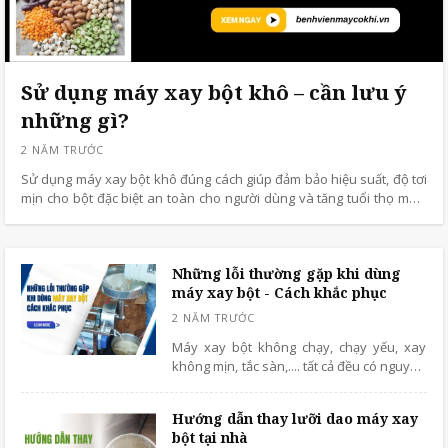
Sử dụng máy xay bột khô – cần lưu ý
những gì?
Sử dụng máy xay bột khô đúng cách giúp đảm bảo hiệu suất, độ tơi
mịn cho bột đặc biệt an toàn cho người dùng và tăng tuổi thọ máy.
Xem ngay cách sử dụng và những lưu ý quan trọng khi dùng máy
xay bột!
Những lỗi thường gặp khi dùng
máy xay bột - Cách khắc phục
Máy xay bột không chạy, chạy yếu, xay
không mịn, tắc sàn,.... tất cả đều có nguyên
nhân và hoàn toàn có thể tự xử lý tại nhà
nếu bạn biết cách.
Hướng dẫn thay lưỡi dao máy xay
bột tại nhà