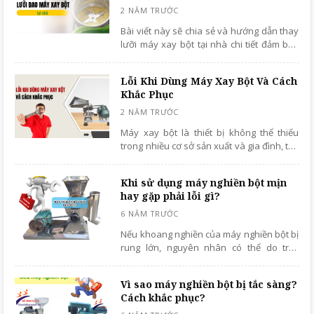
Bài viết này sẽ chia sẻ và hướng dẫn thay
lưỡi máy xay bột tại nhà chi tiết đảm bảo
bạn có thể thực hiện một cách dễ dàng và
an toàn, giúp máy hoạt động trơn tru như
Lỗi Khi Dùng Máy Xay Bột Và Cách
mới.
Khắc Phục
Máy xay bột là thiết bị không thể thiếu
trong nhiều cơ sở sản xuất và gia đình, tuy
nhiên quá trình vận hành không phải lúc
nào cũng suôn sẻ.
Khi sử dụng máy nghiền bột mịn
hay gặp phải lỗi gì?
Nếu khoang nghiền của máy nghiền bột bị
rung lớn, nguyên nhân có thể do trục
quay và thiết bị liên trục không đồng tâm.
Chính vì thế cần điều chỉnh lại kết nối của
Vì sao máy nghiền bột bị tắc sàng?
thiết bị và motor, phối hợp lại tổ búa.
Cách khắc phục?