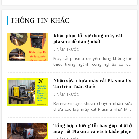
THÔNG TIN KHÁC
Khắc phục lỗi sử dụng máy cắt
plasma dễ dàng nhất
Máy cắt plasma chuyên dụng không thể
thiếu trong ngành công nghiệp cơ khí.
Thiết bị cắt nhiều dạng kim loại nhanh
chóng, hiệu quả nhất nên được nhiều
Nhận sửa chữa máy cắt Plasma Uy
người dùng ưa chuộng.
Tín trên Toàn Quốc
Benhvienmaycokhi.vn chuyên nhân sửa
chữa các loại máy cắt Plasma như: Máy
cắt plasma bán tự động, plasma tự động
đến từ những thương hiệu khác nhau.
Tổng hợp những lỗi hay gặp nhất ở
Chúng tôi nhận sửa chữa trên Toàn Quốc,
máy cắt Plasma và cách khắc phục
Quý Khách có thể đến trực tiếp nơi sửa
hoặc có thể gửi nhà xe đều được.