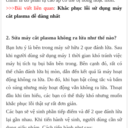
chính là do phần tụ cao áp có thể bị hỏng hoặc mòn.
>>>Bài viết liên quan
:
Khắc phục lỗi sử dụng máy
cắt plasma dễ dàng nhất
2. Sửa máy cắt plasma không ra lửa như thế nào?
Bạn lưu ý là bên trong máy sở hữu 2 que đánh lửa. Sau
khi người dùng sử dụng máy 1 thời gian khó tránh việc
máy bị tích tụ bụi bẩn bên trong. Bên cạnh đó, rất có
thể chân đánh lửa bị mòn, dẫn đến kết quả là máy hoạt
động không ra lửa. Do đó, khi bạn bật công tắc và bấm
cò súng nhưng máy hoạt động vẫn không ra lửa. Thoạt
đầu khi tìm hiểu, các bạn có thể thấy khó nhưng muốn
khắc phục lỗi thật sự rất đơn giản.
Các bạn sẽ vệ sinh phần tiếp điểm và để 2 que đánh lửa
lại gần nhau. Khi tiến hành vệ sinh, người dùng cần sử
dụng giấy nhám. Cách tiến hành như sau: