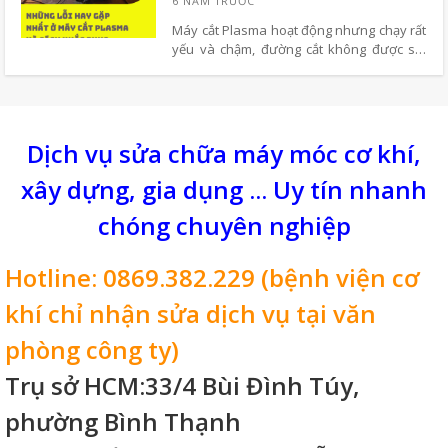
Máy cắt Plasma hoạt động nhưng chạy rất
yếu và chậm, đường cắt không được sắt
nét nguyên nhân có thể do dòng điện hàn
chưa được điều chỉnh đúng. Để khắc phục
tình trạng này, bạn chỉ cần kiểm tra đo đạc
lại như lúc đầu.
Dịch vụ sửa chữa máy móc cơ khí,
xây dựng, gia dụng ... Uy tín nhanh
chóng chuyên nghiệp
Hotline: 0869.382.229 (bệnh viện cơ
khí chỉ nhận sửa dịch vụ tại văn
phòng công ty)
Trụ sở HCM:33/4 Bùi Đình Túy,
phường Bình Thạnh