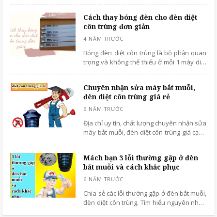
tìm hiểu thông tin chi tiết qua bài viết này
nhé!
Cách thay bóng đèn cho đèn diệt
côn trùng đơn giản
Bóng đèn diệt côn trùng là bộ phận quan
trọng và không thể thiếu ở mỗi 1 máy diệt
bắt côn trùng, sau một thời gian dài sử
dụng cần được thay thế. Cùng
Chuyên nhận sửa máy bắt muỗi,
benhvienmaycokhi.vn tìm hiểu cách thay
đèn diệt côn trùng giá rẻ
bóng đèn đơn giản và dễ dàng.
Địa chỉ uy tín, chất lượng chuyên nhận sửa
máy bắt muỗi, đèn diệt côn trùng giá cạnh
tranh toàn quốc. Dịch vụ Nhanh chóng -
An toàn - Chuyên nghiệp.
Mách bạn 3 lỗi thường gặp ở đèn
bắt muỗi và cách khắc phục
Chia sẻ các lỗi thường gặp ở đèn bắt muỗi,
đèn diệt côn trùng. Tìm hiểu nguyên nhân
và cách khắc phục nhanh chóng, hiệu quả