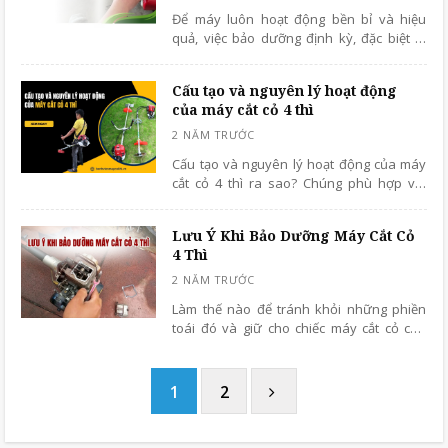
Để máy luôn hoạt động bền bỉ và hiệu
quả, việc bảo dưỡng định kỳ, đặc biệt là
thay nhớt, là vô cùng quan trọng. Bài viết
này sẽ hướng dẫn chi tiết về cách thay
Cấu tạo và nguyên lý hoạt động
nhớt máy cắt cỏ honda gx35, giúp bạn tự
của máy cắt cỏ 4 thì
tay thực hiện một cách tốt nhất.
Cấu tạo và nguyên lý hoạt động của máy
cắt cỏ 4 thì ra sao? Chúng phù hợp với
những người dùng nào? Cùng tìm hiểu
ngay dưới đây để có thể hiểu đúng và
Lưu Ý Khi Bảo Dưỡng Máy Cắt Cỏ
chọn chuẩn nhé!
4 Thì
Làm thế nào để tránh khỏi những phiền
toái đó và giữ cho chiếc máy cắt cỏ của
bạn luôn hoạt động trơn tru như mới? Câu
trả lời nằm ở việc bảo dưỡng máy cắt cỏ 4
thì định kỳ và đúng cách. Cùng kỹ thuật
1
2
Hải Minh tìm hiểu chi tiết ngay sau đây
nhé!