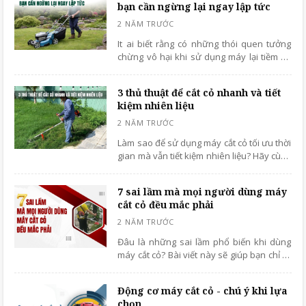
bạn cần ngừng lại ngay lập tức
It ai biết rằng có những thói quen tưởng
chừng vô hại khi sử dụng máy lại tiềm ẩn
nhiều nguy cơ, không chỉ gây hư hỏng
thiết bị mà còn đe dọa trực tiếp đến sự an
3 thủ thuật để cắt cỏ nhanh và tiết
toàn của chính bạn. Hãy đọc ngay bài viết
kiệm nhiên liệu
này để nhận diện và loại bỏ 6 thói quen
khi dùng máy cắt cỏ bạn cần ngừng lại
ngay lập tức.
Làm sao để sử dụng máy cắt cỏ tối ưu thời
gian mà vẫn tiết kiệm nhiên liệu? Hãy cùng
kỹ thuật Hải Minh khám phá ngay 3 thủ
thuật đơn giản nhưng cực kỳ hiệu quả
7 sai lầm mà mọi người dùng máy
trong bài viết dưới đây!
cắt cỏ đều mắc phải
Đâu là những sai lầm phổ biến khi dùng
máy cắt cỏ? Bài viết này sẽ giúp bạn chỉ ra
7 lỗi thường gặp và cách khắc phục để kéo
dài tuổi thọ máy, đồng thời tối ưu hiệu quả
Động cơ máy cắt cỏ - chú ý khi lựa
cắt cỏ
chọn