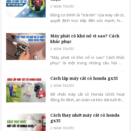
Động cơ chính là "trái tim" của máy cắt cỏ,
quyết định trực tiếp đến sức mạnh, hiệu
suất và tuổi thọ của thiết bị. Trong bài viết
dưới đây, chúng ta sẽ cùng khám phá chi
Máy phát cỏ khó nổ vì sao? Cách
tiết về bộ phận này và những lưu ý khi lựa
khắc phục
động cơ máy cắt cỏ đảm bảo đáp ứng
được nhu cầu sử dụng của bạn.
“Máy phát cỏ khó nổ vì sao? Cách khắc
phục” là một trong những câu hỏi mà
nhiều khách hàng sử dụng máy cắt cỏ
thường xuyên thắc mắc. Bài viết này,
Cách lắp máy cắt cỏ honda gx35
chúng tôi sẽ chỉ ra các nguyên nhân và
cách khắc phục tình trạng máy cắt khó nổ,
và gợi ý cho bạn một số mẹo sử dụng máy
Để chiếc máy cắt cỏ Honda GX35 hoạt
kéo dài tuổi thọ.
động ổn định, an toàn và kéo dài tuổi thọ,
việc lắp đặt đúng cách là vô cùng quan
trọng. Bài viết này sẽ hướng dẫn bạn từ A-
Cách thay nhớt máy cắt cỏ honda
Z cách lắp máy cắt cỏ Honda GX35 một
gx35
cách dễ hiểu nhất, dù là người mới cũng có
thể dễ dàng thực hiện.