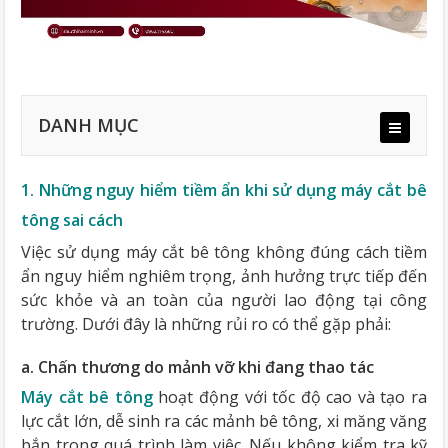
DANH MỤC
1. Những nguy hiểm tiềm ẩn khi sử dụng máy cắt bê
a. Chấn thương do mảnh vỡ khi đang thao tác
tông sai cách
b. Tai nạn lao động
c. Giật điện, rò rỉ điện từ máy cắt (đối với dòng máy
Việc sử dụng máy cắt bê tông không đúng cách tiềm
cắt bê tông chạy điện)
ẩn nguy hiểm nghiêm trọng, ảnh hưởng trực tiếp đến
d. Mất kiểm soát máy cắt bê tông cỡ lớn khi vận
sức khỏe và an toàn của người lao động tại công
hành
trường. Dưới đây là những rủi ro có thể gặp phải:
e. Không sử dụng đồ bảo hộ
a. Chấn thương do mảnh vỡ khi đang thao tác
Máy cắt bê tông
hoạt động với tốc độ cao và tạo ra
lực cắt lớn, dễ sinh ra các mảnh bê tông, xi măng văng
bắn trong quá trình làm việc. Nếu không kiểm tra kỹ