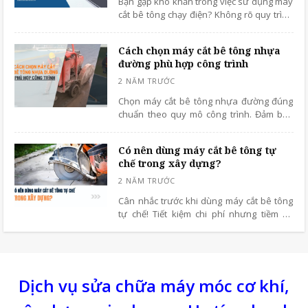
Bạn gặp khó khăn trong việc sử dụng máy
cắt bê tông chạy điện? Không rõ quy trình
vận hành hoặc vận hành hiệu quả không
cao. Nếu bạn đang tìm kiếm một hướng
Cách chọn máy cắt bê tông nhựa
dẫn đầy đủ, dễ hiểu về cách sử dụng, hãy
đường phù hợp công trình
đọc bài viết dưới đây.
Chọn máy cắt bê tông nhựa đường đúng
chuẩn theo quy mô công trình. Đảm bảo
cắt nhanh, đường cắt đẹp, tăng hiệu quả
và độ bền thiết bị.
Có nên dùng máy cắt bê tông tự
chế trong xây dựng?
Cân nhắc trước khi dùng máy cắt bê tông
tự chế! Tiết kiệm chi phí nhưng tiềm ẩn
nhiều nguy cơ mất an toàn. So sánh thực
tế giữa máy tự chế và máy chính hãng.
Dịch vụ sửa chữa máy móc cơ khí,