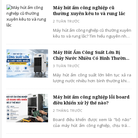
quạt đang bị kẹt – một sự cố tưởng nhỏ
Máy hút ẩm công nghiệp cũ
nhưng có thể làm giảm hiệu quả hút ẩm,
thường xuyên kêu to và rung lắc
khiến thiết bị quá tải và dẫn đến hư hỏng
nghiêm trọng hơn
Máy hút ẩm công nghiệp cũ thường xuyên
kêu to và rung lắc? Tìm hiểu nguyên nhân
phổ biến, cách kiểm tra, khắc phục hiệu
quả và bảo dưỡng đúng cách để máy vận
Máy Hút Ẩm Công Suất Lớn Bị
hành êm ái, bền bỉ, tiết kiệm chi phí sửa
Chảy Nước Nhiều Có Bình Thường
chữa.
Không?
Máy hút ẩm công suất lớn liên tục xả ra
lượng nước nhiều hơn bình thường khiến
không ít người dùng lo lắng liệu thiết bị có
đang gặp sự cố hay không. Thực tế, đây
Máy hút ẩm công nghiệp lỗi board
có thể là dấu hiệu máy đang hoạt động
điều khiển xử lý thế nào?
hiệu quả, nhưng cũng có trường hợp liên
quan đến điều kiện môi trường hoặc lỗi kỹ
thuật cần được kiểm tra sớm.
Board điều khiển được xem là "bộ não"
của máy hút ẩm công nghiệp, chịu trách
nhiệm tiếp nhận tín hiệu và điều khiển
toàn bộ hoạt động của thiết bị. Khi bộ