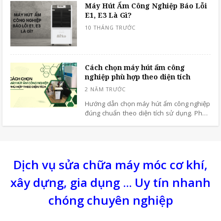
Máy Hút Ẩm Công Nghiệp Báo Lỗi
phận này gặp sự cố, máy có thể xuất hiện
E1, E3 Là Gì?
nhiều dấu hiệu bất thường như không
khởi động được, hiển thị lỗi, hoạt động
chập chờn hoặc không thể điều chỉnh các
chế độ vận hành.
Cách chọn máy hút ẩm công
nghiệp phù hợp theo diện tích
Hướng dẫn chọn máy hút ẩm công nghiệp
đúng chuẩn theo diện tích sử dụng. Phân
biệt công suất, quy mô và gợi ý máy hút
ẩm công nghiệp công suất lớn đáng mua.
Dịch vụ sửa chữa máy móc cơ khí,
xây dựng, gia dụng ... Uy tín nhanh
chóng chuyên nghiệp