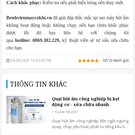
Cách khắc phục:
Kiểm tra nếu phát hiện hỏng nên thay mới.
Benhvienmaycokhi.vn
đã giải đáp thắc mắc tại sao máy hút ẩm
không hoạt động hoặc không chạy, nếu bạn chưa khắc phục
được lỗi đó hay liên hệ với chúng tôi
qua
hotline: 0869.382.229,
kỹ thuật viên sẽ tư vấn sửa chữa
cho bạn.
24-09-2021 16:52:03 PM
0/5 (0 đánh giá)
THÔNG TIN KHÁC
Quạt hút ẩm công nghiệp bị kẹt
động cơ - sửa chữa nhanh
Quạt hút ẩm công nghiệp đột ngột ngừng
quay, chạy yếu hoặc phát ra tiếng kêu bất
thường? Đây có thể là dấu hiệu động cơ