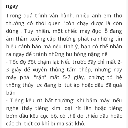
2.1 Hướng dẫn bảo dưỡng máy đột lỗ định kỳ
ngay
2.1.1 Vệ sinh phôi sắt (mạt sắt)
Trong quá trình vận hành, nhiều anh em thợ
2.1.2 Kiểm tra và thay dầu thủy lực định kỳ
thường có thói quen "còn chạy được là còn
2.1.3 Bôi trơn mũi đột
dùng". Tuy nhiên, một chiếc máy đục lỗ đang
2.2 Cách bảo dưỡng phần điện của máy đột thủy lực
âm thầm xuống cấp thường phát ra những tín
2.2.1 Kiểm soát tình trạng Rơ-le điện
2.2.2 Rà soát hệ thống dây nguồn và các đầu cos
hiệu cảnh báo mà nếu tinh ý, bạn có thể nhận
ra ngay để tránh những hư hỏng nặng nề:
- Tốc độ đột chậm lại: Nếu trước đây chỉ mất 2-
3 giây để xuyên thủng tấm thép, nhưng nay
máy phải "rặn" mất 5-7 giây, chứng tỏ hệ
thống thủy lực đang bị tụt áp hoặc dầu đã quá
bẩn.
- Tiếng kêu rít bất thường: Khi bấm máy, nếu
nghe thấy tiếng kim loại rít lên hoặc tiếng
bơm dầu kêu cục bộ, có thể do thiếu dầu hoặc
các chi tiết cơ khí bị ma sát khô.