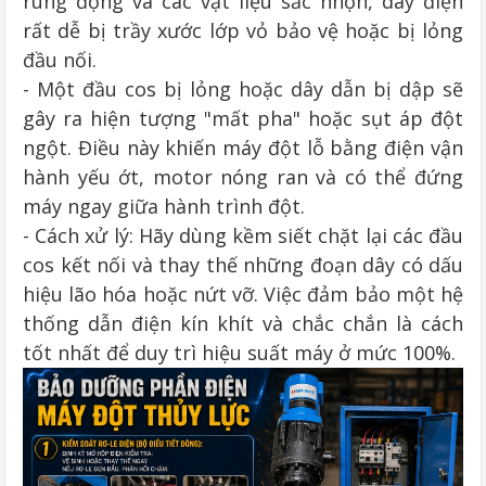
rung động và các vật liệu sắc nhọn, dây điện
rất dễ bị trầy xước lớp vỏ bảo vệ hoặc bị lỏng
đầu nối.
- Một đầu cos bị lỏng hoặc dây dẫn bị dập sẽ
gây ra hiện tượng "mất pha" hoặc sụt áp đột
ngột. Điều này khiến máy đột lỗ bằng điện vận
hành yếu ớt, motor nóng ran và có thể đứng
máy ngay giữa hành trình đột.
- Cách xử lý: Hãy dùng kềm siết chặt lại các đầu
cos kết nối và thay thế những đoạn dây có dấu
hiệu lão hóa hoặc nứt vỡ. Việc đảm bảo một hệ
thống dẫn điện kín khít và chắc chắn là cách
tốt nhất để duy trì hiệu suất máy ở mức 100%.