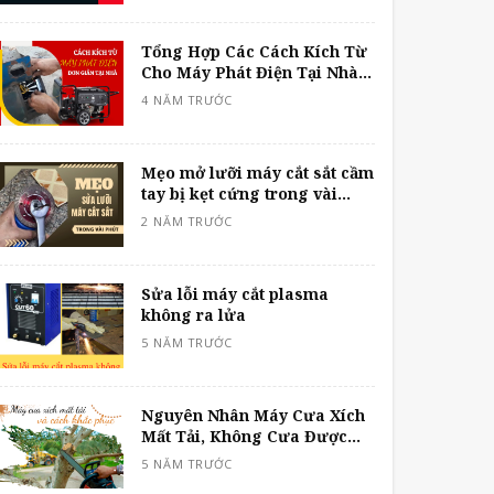
Tổng Hợp Các Cách Kích Từ
Cho Máy Phát Điện Tại Nhà
Đơn Giản Và An Toàn Nhất
Mẹo mở lưỡi máy cắt sắt cầm
tay bị kẹt cứng trong vài
phút
Sửa lỗi máy cắt plasma
không ra lửa
Nguyên Nhân Máy Cưa Xích
Mất Tải, Không Cưa Được
Cây Và Cách Khắc Phục