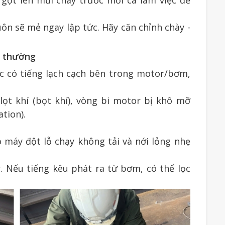
gọt lên mũi chày trước mỗi ca làm việc để
ôn sẽ mẻ ngay lập tức. Hãy căn chỉnh chày -
ất thường
oặc có tiếng lạch cạch bên trong motor/bơm,
lọt khí (bọt khí), vòng bi motor bị khô mỡ
tion).
o máy đột lỗ chạy không tải và nới lỏng nhẹ
r. Nếu tiếng kêu phát ra từ bơm, có thể lọc