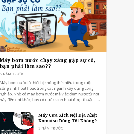
Máy bơm nước chạy xăng gặp sự cố,
bạn phải làm sao??
Máy bơm nước là thiết bị không thể thiếu trong cuộc
sống sinh hoạt hoặc trong các ngành xây dựng công
nghiệp. Nhờ có máy bơm nước mà việc đem nước từ nơi
này đến nơi khác, hay có nước sinh hoạt được thuận tiện
và dễ dàng hơn. Là thiết bị được sử dụng với tần suất lớn
nên việc gặp lỗi là điều không thể nào tránh khỏi.
Máy Cưa Xích Nội Địa Nhật
Komatsu Dùng Tốt Không?