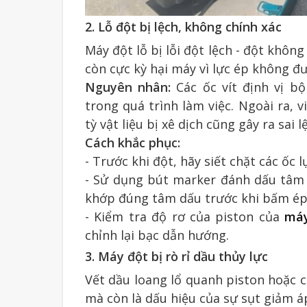
2. Lỗ đột bị lệch, không chính xác
Máy đột lỗ bị lỗi đột lệch - đột khô
còn cực kỳ hại máy vì lực ép không đ
Nguyên nhân:
Các ốc vít định vị bộ
trong quá trình làm việc. Ngoài ra, 
tỳ vật liệu bị xê dịch cũng gây ra sai l
Cách khắc phục:
- Trước khi đột, hãy siết chặt các ốc 
- Sử dụng bút marker đánh dấu tâm l
khớp đúng tâm dấu trước khi bấm ép 
- Kiểm tra độ rơ của piston của
máy
chỉnh lại bạc dẫn hướng.
3. Máy đột bị rò rỉ dầu thủy lực
Vết dầu loang lổ quanh piston hoặc 
mà còn là dấu hiệu của sự sụt giảm á