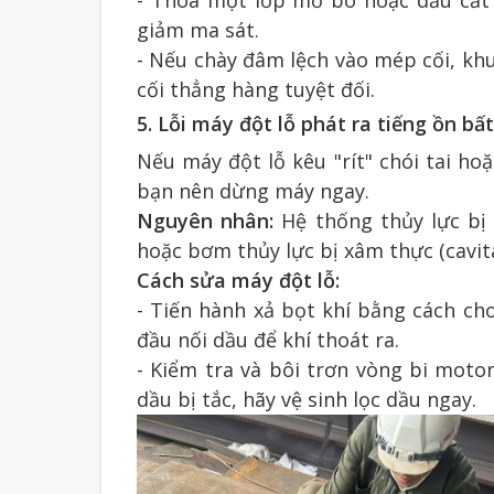
- Thoa một lớp mỡ bò hoặc dầu cắt 
giảm ma sát.
- Nếu chày đâm lệch vào mép cối, khu
cối thẳng hàng tuyệt đối.
5. Lỗi máy đột lỗ phát ra tiếng ồn b
Nếu máy đột lỗ kêu "rít" chói tai h
bạn nên dừng máy ngay.
Nguyên nhân:
Hệ thống thủy lực bị 
hoặc bơm thủy lực bị xâm thực (cavita
Cách sửa máy đột lỗ:
- Tiến hành xả bọt khí bằng cách ch
đầu nối dầu để khí thoát ra.
- Kiểm tra và bôi trơn vòng bi moto
dầu bị tắc, hãy vệ sinh lọc dầu ngay.