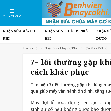
CHUYÊN MỤC
NHẬN SỬA MÁY CƠ
NHẬN SỬA THIẾT BỊ NHÀ
NHẬN SỬ
KHÍ
BẾP
DỰNG
Trang chủ
Nhận Sửa Máy Cơ Khí
Sửa Máy Đột Lỗ
7+ lỗi thường gặp kh
cách khắc phục
Tìm hiểu 7+ lỗi thường gặp khi dùng má
quả giúp máy vận hành ổn định, tăng tuổ
Máy đột lỗ hoạt động liên tục tron
sinh sự cố nếu không được bảo dưỡng