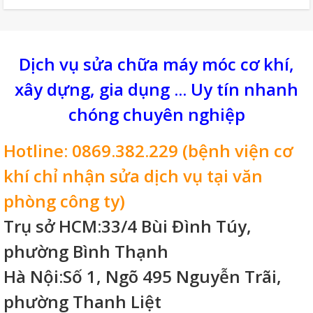
biến thực phẩm,... Giúp rút ngắn công
đoạn chế biến, tiết kiệm thời gian, và cho
ra những món ăn ngon hơn, sạc sẽ và an
toàn. Tuy nhiên, trong quá trình sử dụng
thì việc máy gặp lỗi là điều không thể tránh
Dịch vụ sửa chữa máy móc cơ khí,
khỏi. Vậy lamg thế nào để khắc phục lỗi thì
xây dựng, gia dụng ... Uy tín nhanh
benhvienmaycokhi.vn xin mời bạn xem
bài viết dưới đây nhé!
chóng chuyên nghiệp
Hotline: 0869.382.229 (bệnh viện cơ
khí chỉ nhận sửa dịch vụ tại văn
phòng công ty)
Trụ sở HCM:33/4 Bùi Đình Túy,
phường Bình Thạnh
Hà Nội:Số 1, Ngõ 495 Nguyễn Trãi,
phường Thanh Liệt