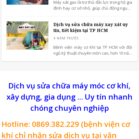
Máy xát gạo là trợ thủ đắc lực trong hộ gia
đình hay cơ sở nhỏ, giúp chủ động nguồn
gạo và tiết kiệm thời gian.
Dịch vụ sửa chữa máy xay xát uy
tín, tiết kiệm tại TP HCM
Bệnh viện máy cơ khí tại TP HCM với đội
ngũ kỹ thuật chuyên môn cao, hơn 10 năm
trong nghề chuyên lắp đặt, sửa chữa máy
xay xát gạo, chắc chắn sẽ là địa chỉ uy tín
giúp bạn khắc phục mọi sự cố của sản
phẩm
Dịch vụ sửa chữa máy móc cơ khí,
xây dựng, gia dụng ... Uy tín nhanh
chóng chuyên nghiệp
Hotline: 0869.382.229 (bệnh viện cơ
khí chỉ nhận sửa dịch vụ tại văn