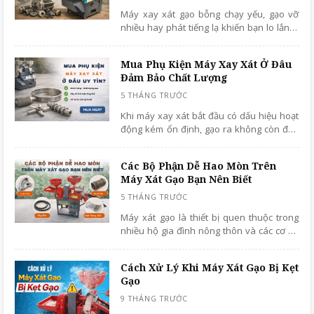
Máy xay xát gạo bỗng chạy yếu, gạo vỡ
nhiều hay phát tiếng lạ khiến bạn lo lắng?
Lúc này, việc thay phụ kiện là điều cần
thiết, nhưng có nên tự làm tại nhà hay gọi
Mua Phụ Kiện Máy Xay Xát Ở Đâu
thợ? Bài viết “thay phụ kiện máy xay xát
Đảm Bảo Chất Lượng
có cần thợ hay tự làm được?” sẽ giúp bạn
hiểu rõ trước khi quyết định.
Khi máy xay xát bắt đầu có dấu hiệu hoạt
động kém ổn định, gạo ra không còn đẹp
hoặc công suất giảm rõ rệt, phần lớn
nguyên nhân chính là phụ kiện bên trong
Các Bộ Phận Dễ Hao Mòn Trên
máy.
Máy Xát Gạo Bạn Nên Biết
Máy xát gạo là thiết bị quen thuộc trong
nhiều hộ gia đình nông thôn và các cơ sở
kinh doanh nhỏ. Tuy nhiên, sau một thời
gian sử dụng, không ít người gặp tình
Cách Xử Lý Khi Máy Xát Gạo Bị Kẹt
trạng máy chạy yếu, gạo xát không trắng
Gạo
đều hoặc bị gãy nhiều mà không rõ
nguyên nhân.