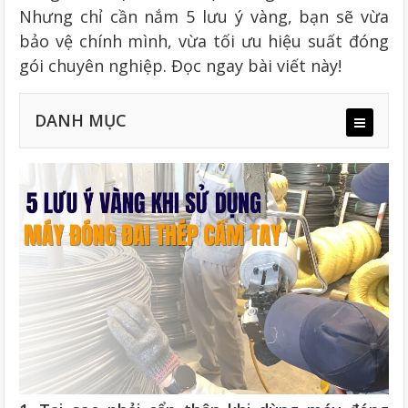
Nhưng chỉ cần nắm 5 lưu ý vàng, bạn sẽ vừa
bảo vệ chính mình, vừa tối ưu hiệu suất đóng
gói chuyên nghiệp. Đọc ngay bài viết này!
DANH MỤC
1.1 Rủi ro kỹ thuật và thương tích nếu thao tác sai
1.2 Lợi ích của thao tác máy đóng đai thép cầm tay
chuẩn
3.1 Trang bị đầy đủ đồ bảo hộ khi vận hành
3.2 Điều chỉnh lực siết máy siết đai cầm tay hợp lý
3.3 Sử dụng đúng loại dây và khóa seal
3.4 Kiểm soát dây thừa tránh bật ngược