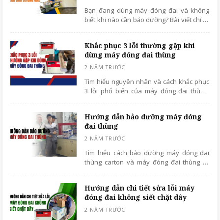
Bạn đang dùng máy đóng đai và không
biết khi nào cần bảo dưỡng? Bài viết chỉ ra
cảnh báo rõ ràng để bạn bảo trì kịp thời,
tránh hỏng hóc và tiết kiệm chi phí.
Khắc phục 3 lỗi thường gặp khi
dùng máy đóng đai thùng
Tìm hiểu nguyên nhân và cách khắc phục
3 lỗi phổ biến của máy đóng đai thùng,
giúp máy vận hành ổn định, đóng gói
nhanh và bền bỉ hơn.
Hướng dẫn bảo dưỡng máy đóng
đai thùng
Tìm hiểu cách bảo dưỡng máy đóng đai
thùng carton và máy đóng đai thùng tự
động để tăng tuổi thọ, tránh hỏng hóc, tiết
kiệm chi phí sửa chữa. Đọc ngay bài viết.
Hướng dẫn chi tiết sửa lỗi máy
đóng đai không siết chặt dây