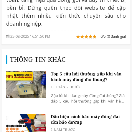
bền bỉ. Đừng quên theo dõi website để cập
nhật thêm nhiều kiến thức chuyên sâu cho
doanh nghiệp.
25-08-2025 16:51:50 PM
0/5 (0 đánh giá)
THÔNG TIN KHÁC
Top 5 câu hỏi thường gặp khi vận
hành máy đóng đai thùng?
Gặp lỗi khi dùng máy đóng đai thùng? Giải
đáp 5 câu hỏi thường gặp khi vận hành
máy đóng đai thùng: chỉnh dây, kẹt đai và
mẹo giúp máy chạy ổn định, bền hơn.
Dấu hiệu cảnh báo máy đóng đai
cần bảo dưỡng