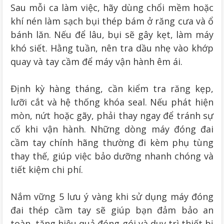
Sau mỗi ca làm việc, hãy dùng chổi mềm hoặc
khí nén làm sạch bụi thép bám ở răng cưa và ổ
bánh lăn. Nếu để lâu, bụi sẽ gây kẹt, làm máy
khó siết. Hằng tuần, nên tra dầu nhẹ vào khớp
quay và tay cầm để máy vận hành êm ái.
Định kỳ hàng tháng, cần kiểm tra răng kẹp,
lưỡi cắt và hệ thống khóa seal. Nếu phát hiện
mòn, nứt hoặc gãy, phải thay ngay để tránh sự
cố khi vận hành. Những dòng máy đóng đai
cầm tay chính hãng thường đi kèm phụ tùng
thay thế, giúp việc bảo dưỡng nhanh chóng và
tiết kiệm chi phí.
Nắm vững 5 lưu ý vàng khi sử dụng máy đóng
đai thép cầm tay sẽ giúp bạn đảm bảo an
toàn, tăng hiệu quả đóng gói và duy trì thiết bị