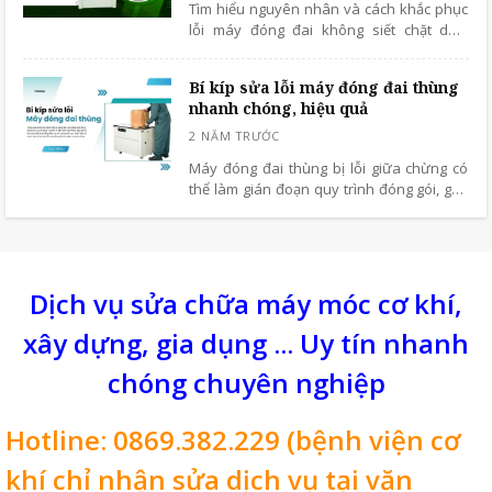
Tìm hiểu nguyên nhân và cách khắc phục
lỗi máy đóng đai không siết chặt dây.
Hướng dẫn bảo dưỡng, điều chỉnh lực siết
và phòng tránh sự cố hiệu quả.
Bí kíp sửa lỗi máy đóng đai thùng
nhanh chóng, hiệu quả
Máy đóng đai thùng bị lỗi giữa chừng có
thể làm gián đoạn quy trình đóng gói, gây
chậm tiến độ sản xuất và tăng chi phí vận
hành. Để giúp bạn xử lý sự cố kịp thời,
dưới đây là những bí kíp sửa lỗi máy đóng
đai thùng nhanh chóng và hiệu quả, dễ áp
dụng ngay tại xưởng.
Dịch vụ sửa chữa máy móc cơ khí,
xây dựng, gia dụng ... Uy tín nhanh
chóng chuyên nghiệp
Hotline: 0869.382.229 (bệnh viện cơ
khí chỉ nhận sửa dịch vụ tại văn