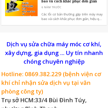
bao và cách khắc phục đơn giản
không đạt tiêu chuẩn
Các lỗi cơ bản thường gặp trên máy may
bao và cách khắc phục đơn giản, hiệu quả
và nhanh chóng nhất.
Dịch vụ sửa chữa máy móc cơ khí,
xây dựng, gia dụng ... Uy tín nhanh
chóng chuyên nghiệp
Hotline: 0869.382.229 (bệnh viện cơ
khí chỉ nhận sửa dịch vụ tại văn
phòng công ty)
Trụ sở HCM:33/4 Bùi Đình Túy,