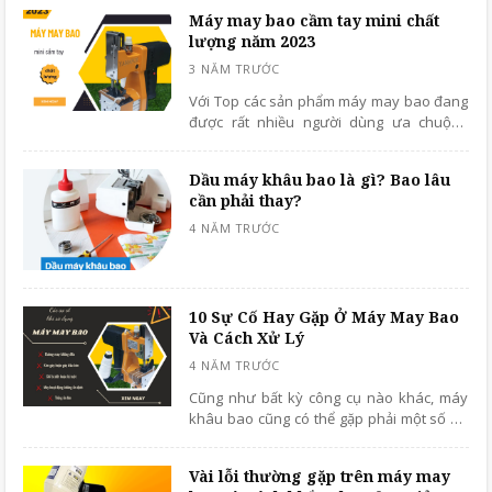
Máy may bao cầm tay mini chất
lượng năm 2023
Với Top các sản phẩm máy may bao đang
được rất nhiều người dùng ưa chuộng
hiện nay được chúng tôi bật mí qua bài
viết dưới đây, chúng tôi chắc chắn sẽ bật
Dầu máy khâu bao là gì? Bao lâu
mí cho bạn cách lựa chọn được sản phẩm
cần phải thay?
chất lượng tốt, phù hợp với yêu cầu sử
dụng. Xem ngay nhé!
10 Sự Cố Hay Gặp Ở Máy May Bao
Và Cách Xử Lý
Cũng như bất kỳ công cụ nào khác, máy
khâu bao cũng có thể gặp phải một số sự
cố không mong muốn trong quá trình sử
dụng. Làm cho quá trình sử dụng bị ảnh
Vài lỗi thường gặp trên máy may
hưởng cũng như chất lượng sản phẩm