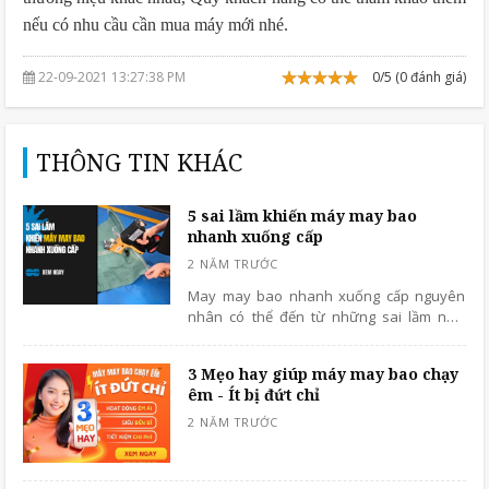
nếu có nhu cầu cần mua máy mới nhé.
22-09-2021 13:27:38 PM
0/5 (0 đánh giá)
THÔNG TIN KHÁC
5 sai lầm khiến máy may bao
nhanh xuống cấp
May may bao nhanh xuống cấp nguyên
nhân có thể đến từ những sai lầm như
dùng máy quá tải, không vệ sinh máy, sử
dụng phụ kiện kém chất lượng... Xem ngay
3 Mẹo hay giúp máy may bao chạy
để tránh lỗi và kéo dài tuổi thọ máy!
êm - Ít bị đứt chỉ