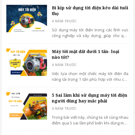
toàn
Bí kíp sử dụng tời điện kéo dài tuổi
thọ
Sử dụng máy tời điện trong các lĩnh vực
công nghiệp và xây dựng, giúp cho quá
trình nâng hạ và kéo hàng hóa vật liệu
nặng được nhanh chóng, dễ dàng và hiệu
Máy tời mặt đất dưới 1 tấn- loại
quả
nào tốt?
Việc lựa chọn một chiếc máy tời điện đa
năng tải trọng 1 tấn phù hợp với nhu cầu
bạn cần dựa vào những yếu tố như: Tải
trọng nâng hạ, công suất, độ cao nâng hạ
5 Sai lầm khi sử dụng máy tời điện
...
người dùng hay mắc phải
Trong bài viết này, chúng ta sẽ cùng nhau
điểm qua 5 sai lầm phổ biến khi dùng máy
tời điện mà người dùng hay mắc phải
trong quá trình vận hành để có thể hạn