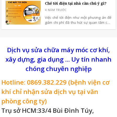
Chế tời điện tại nhà cần chú ý gì?
chế rủi ro và tận dụng hết tiềm năng của
công cụ này nhé.
Việc chế tời điện như một phương án để
giảm chi phí đã thu hút sự quan tâm của
nhiều người hiện nay. Tuy nhiên, câu hỏi
đặt ra là liệu những máy tời tự chế này có
đảm bảo an toàn hay không?
Dịch vụ sửa chữa máy móc cơ khí,
xây dựng, gia dụng ... Uy tín nhanh
chóng chuyên nghiệp
Hotline: 0869.382.229 (bệnh viện cơ
khí chỉ nhận sửa dịch vụ tại văn
phòng công ty)
Trụ sở HCM:33/4 Bùi Đình Túy,