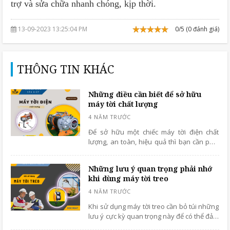
trợ và sửa chữa nhanh chóng, kịp thời.
13-09-2023 13:25:04 PM
0/5 (0 đánh giá)
THÔNG TIN KHÁC
Những điều cần biết để sở hữu
máy tời chất lượng
Để sở hữu một chiếc máy tời điện chất
lượng, an toàn, hiệu quả thì bạn cần phải
nắm được những bí kíp cực kỳ quan trọng
mà chúng tôi chia sẻ dưới đây
Những lưu ý quan trọng phải nhớ
khi dùng máy tời treo
Khi sử dụng máy tời treo cần bỏ túi những
lưu ý cực kỳ quan trọng này để có thể đảm
bảo quá trình làm việc được hiệu quả, an