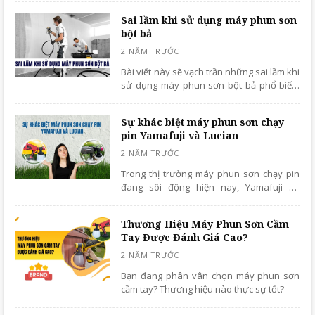
Vậy đó là những lỗi nào khắc phục ra sao?
Sai lầm khi sử dụng máy phun sơn
bột bả
Bài viết này sẽ vạch trần những sai lầm khi
sử dụng máy phun sơn bột bả phổ biến,
và cung cấp những lời khuyên bổ ích giúp
bạn vận hành máy hiệu quả và đúng kỹ
Sự khác biệt máy phun sơn chạy
thuật.
pin Yamafuji và Lucian
Trong thị trường máy phun sơn chạy pin
đang sôi động hiện nay, Yamafuji và
Lucian nổi lên như hai cái tên được ưa
chuộng. Hãy cùng chúng tôi so sánh máy
Thương Hiệu Máy Phun Sơn Cầm
phun sơn chạy pin Yamafuji và Lucian chi
Tay Được Đánh Giá Cao?
tiết trong bài viết dưới đây.
Bạn đang phân vân chọn máy phun sơn
cầm tay? Thương hiệu nào thực sự tốt?