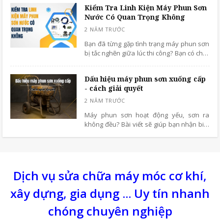
Kiểm Tra Linh Kiện Máy Phun Sơn
Nước Có Quan Trọng Không
Bạn đã từng gặp tình trạng máy phun sơn
bị tắc nghẽn giữa lúc thi công? Bạn có chắc
rằng mình đang bảo dưỡng máy đúng
cách? Làm thế nào để máy vận hành bền
Dấu hiệu máy phun sơn xuống cấp
bỉ, tiết kiệm chi phí sửa chữa dài hạn?
- cách giải quyết
Máy phun sơn hoạt động yếu, sơn ra
không đều? Bài viết sẽ giúp bạn nhận biết
dấu hiệu xuống cấp và cách khắc phục
nhanh chóng.
Dịch vụ sửa chữa máy móc cơ khí,
xây dựng, gia dụng ... Uy tín nhanh
chóng chuyên nghiệp