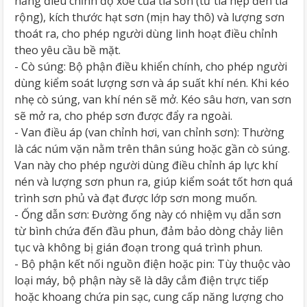
năng điều chỉnh độ xòe của tia sơn (từ tia hẹp đến tia
rộng), kích thước hạt sơn (mịn hay thô) và lượng sơn
thoát ra, cho phép người dùng linh hoạt điều chỉnh
theo yêu cầu bề mặt.
- Cò súng: Bộ phận điều khiển chính, cho phép người
dùng kiểm soát lượng sơn và áp suất khí nén. Khi kéo
nhẹ cò súng, van khí nén sẽ mở. Kéo sâu hơn, van sơn
sẽ mở ra, cho phép sơn được đẩy ra ngoài.
- Van điều áp (van chỉnh hơi, van chỉnh sơn): Thường
là các núm vặn nằm trên thân súng hoặc gần cò súng.
Van này cho phép người dùng điều chỉnh áp lực khí
nén và lượng sơn phun ra, giúp kiểm soát tốt hơn quá
trình sơn phủ và đạt được lớp sơn mong muốn.
- Ống dẫn sơn: Đường ống này có nhiệm vụ dẫn sơn
từ bình chứa đến đầu phun, đảm bảo dòng chảy liên
tục và không bị gián đoạn trong quá trình phun.
- Bộ phận kết nối nguồn điện hoặc pin: Tùy thuộc vào
loại máy, bộ phận này sẽ là dây cắm điện trực tiếp
hoặc khoang chứa pin sạc, cung cấp năng lượng cho