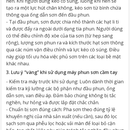
nén. Khi người dùng kéo cò súng, luồng khí nén sẽ
tạo ra một lực hút chân không, kéo sơn từ bình chứa
thông qua ống dẫn sơn đến đầu phun.
- Tại đầu phun, sơn được chia nhỏ thành các hạt li ti
và được đẩy ra ngoài dưới dạng tia phun. Người dùng
có thể điều chỉnh độ xòe của tia sơn (từ hẹp sang
rộng), lượng sơn phun ra và kích thước hạt sơn thông
qua các núm vặn điều chỉnh và lực kéo cò súng. Điều
này giúp tối ưu hóa việc phủ sơn trên các loại bề mặt
khác nhau.
3. Lưu ý “vàng” khi sử dụng máy phun sơn cầm tay
- Kiểm tra máy trước khi sử dụng: Luôn dành thời gian
kiểm tra kỹ lưỡng các bộ phận như đầu phun, ống
dẫn sơn, van điều áp. Đảm bảo chúng không bị tắc
nghẽn, hư hỏng và được lắp đặt chắc chắn.
- Chuẩn bị sơn đúng cách: Pha sơn theo đúng tỷ lệ
khuyến nghị của nhà sản xuất (nếu cần), sau đó lọc
sạch sơn qua phễu lọc hoặc vải màn để loại bỏ cặn