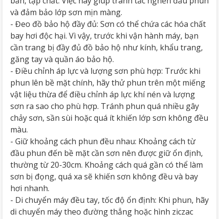
bẩn, tạp chất. Việc này giúp tránh tắc nghẽn đầu phun
và đảm bảo lớp sơn mịn màng.
- Đeo đồ bảo hộ đầy đủ: Sơn có thể chứa các hóa chất
bay hơi độc hại. Vì vậy, trước khi vận hành máy, bạn
cần trang bị đầy đủ đồ bảo hộ như kính, khẩu trang,
găng tay và quần áo bảo hộ.
- Điều chỉnh áp lực và lượng sơn phù hợp: Trước khi
phun lên bề mặt chính, hãy thử phun trên một miếng
vật liệu thừa để điều chỉnh áp lực khí nén và lượng
sơn ra sao cho phù hợp. Tránh phun quá nhiều gây
chảy sơn, sần sùi hoặc quá ít khiến lớp sơn không đều
màu.
- Giữ khoảng cách phun đều nhau: Khoảng cách từ
đầu phun đến bề mặt cần sơn nên được giữ ổn định,
thường từ 20-30cm. Khoảng cách quá gần có thể làm
sơn bị đọng, quá xa sẽ khiến sơn không đều và bay
hơi nhanh.
- Di chuyển máy đều tay, tốc độ ổn định: Khi phun, hãy
di chuyển máy theo đường thẳng hoặc hình ziczac