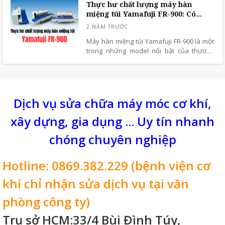
biết làm thế nào để chọn máy hàn miệng
Thực hư chất lượng máy hàn
thông minh nhất!
túi giấy Kraft tốt nhất không? đâu là bí
miệng túi Yamafuji FR-900: Có
quyết đẻ máy hàn đẹp và bền bỉ, tạo ra
đáng đầu tư?
những đường hàn hoàn hảo trên chất liệu
này. Cùng tìm hiểu qua bài viết sau đây
Máy hàn miệng túi Yamafuji FR-900 là một
nhé!
trong những model nổi bật của thương
hiệu Yamafuji- đây là một đơn vị chuyên
sản xuất các thiết bị công nghiệp đóng gói
nổi tiếng tại Nhật Bản. Máy cho khả năng
đóng gói ổn định, thiết kế bền chắc và hiệu
suất cao, sản phẩm này đã nhanh chóng
Dịch vụ sửa chữa máy móc cơ khí,
được nhiều hộ kinh doanh nhỏ và các
xây dựng, gia dụng ... Uy tín nhanh
xưởng sản xuất quy mô vừa tin dùng tại
Việt Nam.
chóng chuyên nghiệp
Hotline: 0869.382.229 (bệnh viện cơ
khí chỉ nhận sửa dịch vụ tại văn
phòng công ty)
Trụ sở HCM:33/4 Bùi Đình Túy,