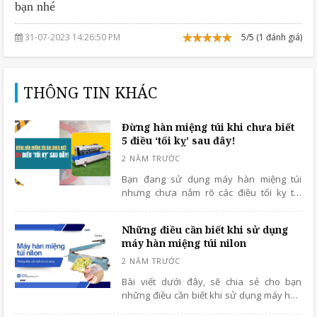
bạn nhé
31-07-2023 14:26:50 PM
5/5 (1 đánh giá)
THÔNG TIN KHÁC
Đừng hàn miệng túi khi chưa biết
5 điều ‘tối kỵ’ sau đây!
Bạn đang sử dụng máy hàn miệng túi
nhưng chưa nắm rõ các điều tối kỵ thì
đừng bỏ qua bài viết dưới đây để tham
khảo và tránh những điều tối kỵ nhất.
Những điều cần biết khi sử dụng
máy hàn miệng túi nilon
Bài viết dưới đây, sẽ chia sẻ cho bạn
những điều cần biết khi sử dụng máy hàn
miệng túi nilon giúp tối ưu hiệu suất làm