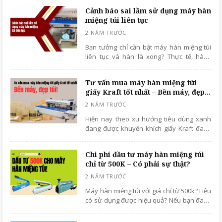
việc.
Cảnh báo sai lầm sử dụng máy hàn
miệng túi liên tục
Bạn tưởng chỉ cần bật máy hàn miệng túi
liên tục và hàn là xong? Thực tế, hàng
ngàn sản phẩm bị lỗi, bung mép túi, cháy
nhựa vì người dùng mắc phải sai lầm sử
Tư vấn mua máy hàn miệng túi
dụng máy hàn miệng túi liên tục.
giấy Kraft tốt nhất – Bền máy, đẹp
túi!
Hiện nay theo xu hướng tiêu dùng xanh
đang được khuyến khích giấy Kraft đang
là lựa chọn hàng đầu cho việc đóng gói
của các doanh nghiệp, từ các cửa hàng
Chi phí đầu tư máy hàn miệng túi
nhỏ lẻ bán thực phẩm, đến các quán cà
chỉ từ 500K – Có phải sự thật?
phê hay các thương hiệu thời trang
handmade. Túi giấy Kraft hay còn được
gọi tên khác là túi giấy xi măng, nguyên
Máy hàn miệng túi với giá chỉ từ 500k? Liệu
liệu chính của giấy này là bột gỗ của các
có sử dụng được hiệu quả? Nếu bạn đang
thân gỗ mềm khác nhau. Đây là túi được
thắc mắc bài viết này sẽ phân tích các chi
tái sinh từ các mẫu gỗ khác. Vậy bạn có
tiết chi phí, chất lượng và cách chọn mua