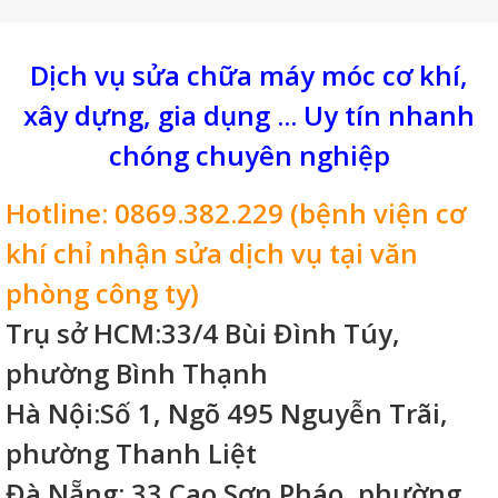
thậm chí là không chạy. Vậy, nguyên nhân
khiến máy hàn túi dập tay gặp lỗi là gì và
bạn có biết cách khắc phục không?
Dịch vụ sửa chữa máy móc cơ khí,
xây dựng, gia dụng ... Uy tín nhanh
chóng chuyên nghiệp
Hotline: 0869.382.229 (bệnh viện cơ
khí chỉ nhận sửa dịch vụ tại văn
phòng công ty)
Trụ sở HCM:33/4 Bùi Đình Túy,
phường Bình Thạnh
Hà Nội:Số 1, Ngõ 495 Nguyễn Trãi,
phường Thanh Liệt
Đà Nẵng: 33 Cao Sơn Pháo, phường