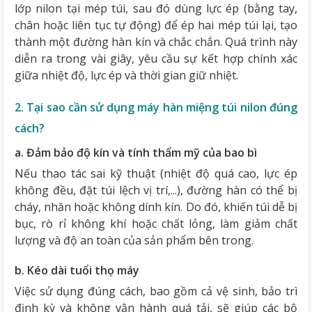
lớp nilon tại mép túi, sau đó dùng lực ép (bằng tay,
chân hoặc liên tục tự động) để ép hai mép túi lại, tạo
thành một đường hàn kín và chắc chắn. Quá trình này
diễn ra trong vài giây, yêu cầu sự kết hợp chính xác
giữa nhiệt độ, lực ép và thời gian giữ nhiệt.
2. Tại sao cần sử dụng máy hàn miệng túi nilon đúng
cách?
a. Đảm bảo độ kín và tính thẩm mỹ của bao bì
Nếu thao tác sai kỹ thuật (nhiệt độ quá cao, lực ép
không đều, đặt túi lệch vị trí,...), đường hàn có thể bị
cháy, nhăn hoặc không dính kín. Do đó, khiến túi dễ bị
bục, rò rỉ không khí hoặc chất lỏng, làm giảm chất
lượng và độ an toàn của sản phẩm bên trong.
b. Kéo dài tuổi thọ máy
Việc sử dụng đúng cách, bao gồm cả vệ sinh, bảo trì
định kỳ và không vận hành quá tải, sẽ giúp các bộ