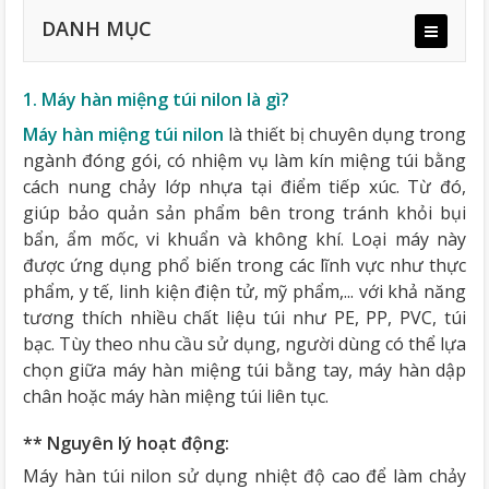
DANH MỤC
** Nguyên lý hoạt động:
1. Máy hàn miệng túi nilon là gì?
Máy hàn miệng túi nilon
là thiết bị chuyên dụng trong
ngành đóng gói, có nhiệm vụ làm kín miệng túi bằng
a. Đảm bảo độ kín và tính thẩm mỹ của bao bì
cách nung chảy lớp nhựa tại điểm tiếp xúc. Từ đó,
b. Kéo dài tuổi thọ máy
giúp bảo quản sản phẩm bên trong tránh khỏi bụi
c. Tối ưu hiệu suất và giảm hao hụt
bẩn, ẩm mốc, vi khuẩn và không khí. Loại máy này
d. Đảm bảo an toàn cho người vận hành
được ứng dụng phổ biến trong các lĩnh vực như thực
e. Đáp ứng tiêu chuẩn chất lượng
phẩm, y tế, linh kiện điện tử, mỹ phẩm,... với khả năng
tương thích nhiều chất liệu túi như PE, PP, PVC, túi
Bước 1: Chuẩn bị túi và sản phẩm
bạc. Tùy theo nhu cầu sử dụng, người dùng có thể lựa
Bước 2: Điều chỉnh nhiệt độ và thời gian hàn
chọn giữa máy hàn miệng túi bằng tay, máy hàn dập
Bước 3: Thao tác đúng chuẩn kỹ thuật
chân hoặc máy hàn miệng túi liên tục.
Bước 4: Kiểm tra sau hàn
** Nguyên lý hoạt động:
Bước 5: Vệ sinh định kỳ
Máy hàn túi nilon sử dụng nhiệt độ cao để làm chảy