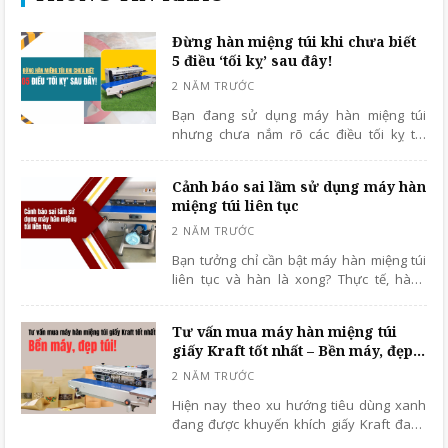
Đừng hàn miệng túi khi chưa biết
5 điều ‘tối kỵ’ sau đây!
Bạn đang sử dụng máy hàn miệng túi
nhưng chưa nắm rõ các điều tối kỵ thì
đừng bỏ qua bài viết dưới đây để tham
khảo và tránh những điều tối kỵ nhất.
Cảnh báo sai lầm sử dụng máy hàn
miệng túi liên tục
Bạn tưởng chỉ cần bật máy hàn miệng túi
liên tục và hàn là xong? Thực tế, hàng
ngàn sản phẩm bị lỗi, bung mép túi, cháy
nhựa vì người dùng mắc phải sai lầm sử
Tư vấn mua máy hàn miệng túi
dụng máy hàn miệng túi liên tục.
giấy Kraft tốt nhất – Bền máy, đẹp
túi!
Hiện nay theo xu hướng tiêu dùng xanh
đang được khuyến khích giấy Kraft đang
là lựa chọn hàng đầu cho việc đóng gói