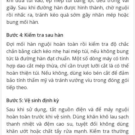
khi đưa túi vào, ép mép túi bằng lực đều trong vài
giây. Sau khi đường hàn được hình thành, chờ nguội
rồi nhấc ra, tránh kéo quá sớm gây nhăn mép hoặc
bung mối hàn.
Bước 4: Kiểm tra sau hàn
Đợi mối hàn nguội hoàn toàn rồi kiểm tra độ chắc
chắn bằng cách kéo nhẹ hai mép túi, nếu không bung
tức là đường hàn đạt chuẩn. Một số dòng máy có tính
hợp dao cắt mép thừa, chỉ cần trượt lưỡi cắt là có thể
hoàn thiện túi. Nếu không, dùng kéo bén cắt để đảm
bảo tính thẩm mỹ và tránh vướng víu trong đóng gói
tiếp theo.
Bước 5: Vệ sinh định kỳ
Sau khi sử dụng, tắt nguồn điện và để máy nguội
hoàn toàn trước khi vệ sinh. Dùng khăn khô lau sạch
thanh nhiệt và đệm cao su, tuyệt đối không dùng
khăn ướt hoặc chất tẩy rửa mạnh. Kiểm tra thường