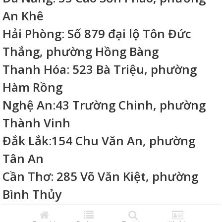
An Khê
Hải Phòng: Số 879 đại lộ Tôn Đức
Thắng, phường Hồng Bàng
Thanh Hóa: 523 Bà Triệu, phường
Hàm Rồng
Nghệ An:43 Trường Chinh, phường
Thành Vinh
Đắk Lắk:154 Chu Văn An, phường
Tân An
Cần Thơ: 285 Võ Văn Kiệt, phường
Bình Thủy
© 2022 benhviencokhi.vn. All Rights Reserved