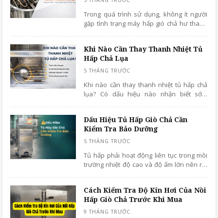
Trong quá trình sử dụng, không ít người
gặp tình trạng máy hấp giò chả hư thanh
nhiệt khiến thiết bị không thể gia nhiệt
hoặc hoạt động kém hiệu quả.
Khi Nào Cần Thay Thanh Nhiệt Tủ
Hấp Chả Lụa
Khi nào cần thay thanh nhiệt tủ hấp chả
lụa? Có dấu hiệu nào nhận biết sớm
không? Và làm sao để tránh tình trạng
hỏng giữa chừng gây gián đoạn sản xuất?
Dấu Hiệu Tủ Hấp Giò Chả Cần
Bài viết này sẽ giúp bạn hiểu rõ từ A - Z
Kiểm Tra Bảo Dưỡng
theo cách dễ hình dung và áp dụng ngay.
Tủ hấp phải hoạt động liên tục trong môi
trường nhiệt độ cao và độ ẩm lớn nên rất
dễ phát sinh hư hỏng nếu không được
kiểm tra định kỳ.
Cách Kiểm Tra Độ Kín Hơi Của Nồi
Hấp Giò Chả Trước Khi Mua