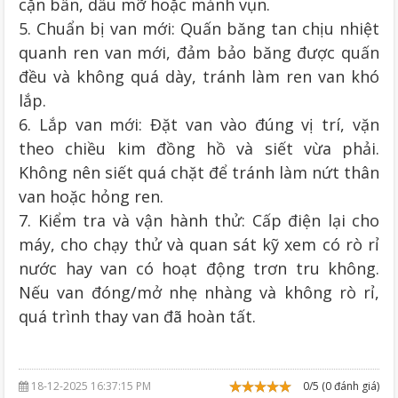
cặn bẩn, dầu mỡ hoặc mảnh vụn.
5. Chuẩn bị van mới: Quấn băng tan chịu nhiệt
quanh ren van mới, đảm bảo băng được quấn
đều và không quá dày, tránh làm ren van khó
lắp.
6. Lắp van mới: Đặt van vào đúng vị trí, vặn
theo chiều kim đồng hồ và siết vừa phải.
Không nên siết quá chặt để tránh làm nứt thân
van hoặc hỏng ren.
7. Kiểm tra và vận hành thử: Cấp điện lại cho
máy, cho chạy thử và quan sát kỹ xem có rò rỉ
nước hay van có hoạt động trơn tru không.
Nếu van đóng/mở nhẹ nhàng và không rò rỉ,
quá trình thay van đã hoàn tất.
18-12-2025 16:37:15 PM
0/5 (0 đánh giá)