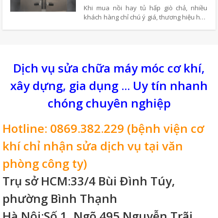
Khi mua nồi hay tủ hấp giò chả, nhiều
khách hàng chỉ chú ý giá, thương hiệu hay
số khay, nhưng độ kín hơi mới quyết định
giò chả chín đều và tiết kiệm điện. Nồi
không kín gây rò hơi, chậm chín và tiềm ẩn
rủi ro, nên kiểm tra kỹ trước khi mua.
Dịch vụ sửa chữa máy móc cơ khí,
xây dựng, gia dụng ... Uy tín nhanh
chóng chuyên nghiệp
Hotline: 0869.382.229 (bệnh viện cơ
khí chỉ nhận sửa dịch vụ tại văn
phòng công ty)
Trụ sở HCM:33/4 Bùi Đình Túy,
phường Bình Thạnh
Hà Nội:Số 1, Ngõ 495 Nguyễn Trãi,