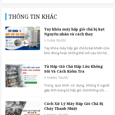
THÔNG TIN KHÁC
Tay khóa máy hấp giò chả bị kẹt:
Nguyên nhân và cách thay
Tay khóa máy hấp giò chả bị kẹt khiến cửa
khó đóng hoặc không thể mở sau khi hấp.
Tìm hiểu nguyên nhân, cách xử lý và thời
điểm cần thay tay khóa để đảm bảo máy
Tủ Hấp Giò Chả Hấp Lâu Không
vận hành an toàn.
Sôi Và Cách Kiểm Tra
Trong quá trình sử dụng, không ít người
gặp tình trạng tủ hấp giò chả không sôi, dù
đã bật máy khá lâu nhưng nước vẫn
không bốc hơi như bình thường. Lỗi này
Cách Xử Lý Máy Hấp Giò Chả Bị
không quá phức tạp nếu bạn biết cách
Cháy Thanh Nhiệt
kiểm tra đúng hướng