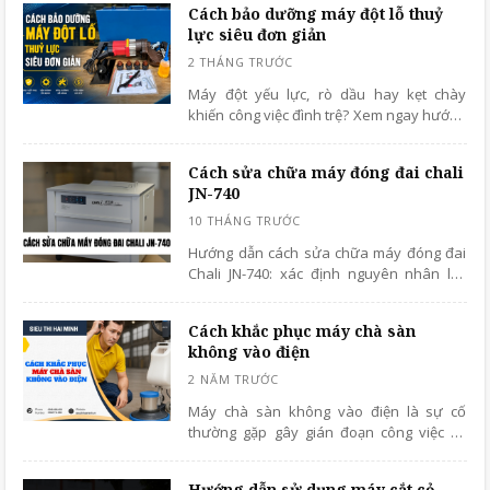
Cách bảo dưỡng máy đột lỗ thuỷ
lực siêu đơn giản
Máy đột yếu lực, rò dầu hay kẹt chày
khiến công việc đình trệ? Xem ngay hướng
dẫn cách bảo dưỡng máy đột lỗ thuỷ lực
chi tiết giúp tăng tuổi thọ và đảm bảo an
Cách sửa chữa máy đóng đai chali
toàn xưởng.
JN-740
Hướng dẫn cách sửa chữa máy đóng đai
Chali JN-740: xác định nguyên nhân lỗi,
khắc phục nhanh, và khi nào nên gọi dịch
vụ chuyên nghiệp.
Cách khắc phục máy chà sàn
không vào điện
Máy chà sàn không vào điện là sự cố
thường gặp gây gián đoạn công việc vệ
sinh. Bài viết sẽ giúp bạn tìm hiểu nguyên
nhân và hướng dẫn cách khắc phục chi
Hướng dẫn sử dụng máy cắt cỏ