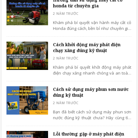
tiết, dễ áp dụng.
honda từ chuyên gia
Khám phá bí quyết vận hành máy cắt cỏ
Honda đúng cách, bền bỉ như chuyên gia.
Tìm hiểu ngay để cắt cỏ hiệu quả và tiết
kiệm thời gian nhất!
Cách khởi động máy phát điện
chạy xăng đúng kỹ thuật
Khám phá bí quyết khởi động máy phát
điện chạy xăng nhanh chóng và an toàn.
Tìm hiểu ngay bài viết này để tránh những
lỗi khiến máy nhanh hỏng và tốn nhiên
Cách sử dụng máy phun sơn nước
liệu.
đúng kỹ thuật
Bạn đã biết cách sử dụng máy phun sơn
nước đúng kỹ thuật chưa? Hãy cùng tìm
hiểu cách vận hành chính xác nhất trong
bài viết để thi công hiệu quả, tiết kiệm thời
Lỗi thường gặp ở máy phát điện
gian!