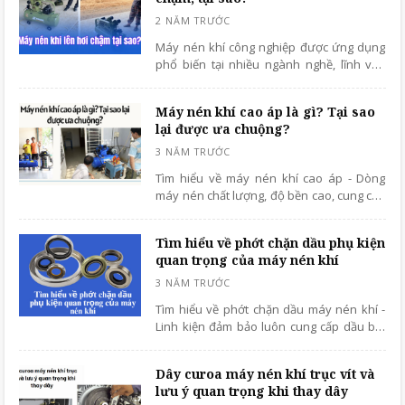
Máy nén khí công nghiệp được ứng dụng
phổ biến tại nhiều ngành nghề, lĩnh vực
với khả năng cung cấp khí nén ổn định,
liên tục, hiệu suất vượt trội.
Máy nén khí cao áp là gì? Tại sao
lại được ưa chuộng?
Tìm hiểu về máy nén khí cao áp - Dòng
máy nén chất lượng, độ bền cao, cung cấp
khí nén liên tục và ổn định.
Tìm hiểu về phớt chặn dầu phụ kiện
quan trọng của máy nén khí
Tìm hiểu về phớt chặn dầu máy nén khí -
Linh kiện đảm bảo luôn cung cấp dầu bôi
trơn cho cụm bạc đạn, vòng bi ngăn chặn
dầu bị rò rỉ ra bên ngoài, tiết kiệm dầu cho
Dây curoa máy nén khí trục vít và
hệ thống máy nén.
lưu ý quan trọng khi thay dây