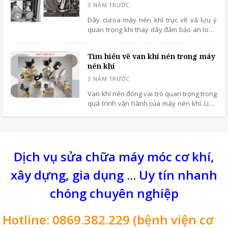
Dây curoa máy nén khí trục vít và lưu ý
quan trọng khi thay dây đảm bảo an toàn
và hiệu quả cao.
Tìm hiểu về van khí nén trong máy
nén khí
Van khí nén đóng vai trò quan trọng trong
quá trình vận hành của máy nén khí. Linh
phụ kiện không thể thiếu và thường phải
thay bảo dưỡng định kỳ sau thời gian dài
sử dụng thiết bị nén khí.
Dịch vụ sửa chữa máy móc cơ khí,
xây dựng, gia dụng ... Uy tín nhanh
chóng chuyên nghiệp
Hotline: 0869.382.229 (bệnh viện cơ