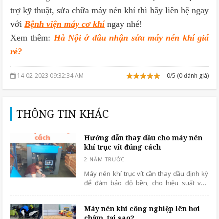
trợ kỹ thuật, sửa chữa máy nén khí thì hãy liên hệ ngay
với
Bệnh viện máy cơ khí
ngay nhé!
Xem thêm:
Hà Nội ở đâu nhận sửa máy nén khí giá
rẻ?
14-02-2023 09:32:34 AM
0/5 (0 đánh giá)
THÔNG TIN KHÁC
Hướng dẫn thay dầu cho máy nén
khí trục vít đúng cách
Máy nén khí trục vít cần thay dầu định kỳ
để đảm bảo độ bền, cho hiệu suất vận
hành cao. Đây là bước quan trọng và
không thể thiếu khi sử dụng thiết bị nén
Máy nén khí công nghiệp lên hơi
khí trục vít.
chậm, tại sao?