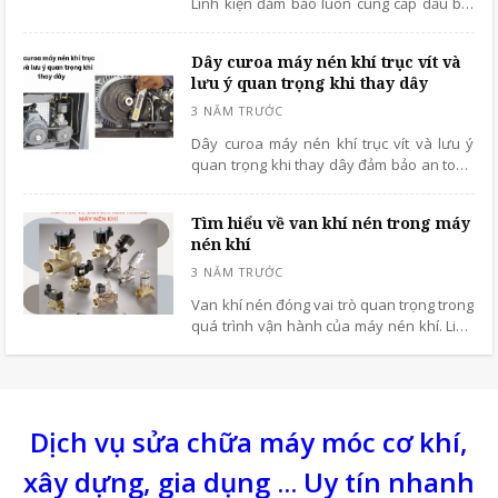
Linh kiện đảm bảo luôn cung cấp dầu bôi
trơn cho cụm bạc đạn, vòng bi ngăn chặn
dầu bị rò rỉ ra bên ngoài, tiết kiệm dầu cho
Dây curoa máy nén khí trục vít và
hệ thống máy nén.
lưu ý quan trọng khi thay dây
Dây curoa máy nén khí trục vít và lưu ý
quan trọng khi thay dây đảm bảo an toàn
và hiệu quả cao.
Tìm hiểu về van khí nén trong máy
nén khí
Van khí nén đóng vai trò quan trọng trong
quá trình vận hành của máy nén khí. Linh
phụ kiện không thể thiếu và thường phải
thay bảo dưỡng định kỳ sau thời gian dài
sử dụng thiết bị nén khí.
Dịch vụ sửa chữa máy móc cơ khí,
xây dựng, gia dụng ... Uy tín nhanh