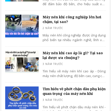
để đảm bảo độ bền, cho hiệu suất vận
hành cao. Đây là bước quan trọng và
không thể thiếu khi sử dụng thiết bị nén
Máy nén khí công nghiệp lên hơi
khí trục vít.
chậm, tại sao?
Máy nén khí công nghiệp được ứng dụng
phổ biến tại nhiều ngành nghề, lĩnh vực
với khả năng cung cấp khí nén ổn định,
liên tục, hiệu suất vượt trội.
Máy nén khí cao áp là gì? Tại sao
lại được ưa chuộng?
Tìm hiểu về máy nén khí cao áp - Dòng
máy nén chất lượng, độ bền cao, cung cấp
khí nén liên tục và ổn định.
Tìm hiểu về phớt chặn dầu phụ kiện
quan trọng của máy nén khí
Tìm hiểu về phớt chặn dầu máy nén khí -