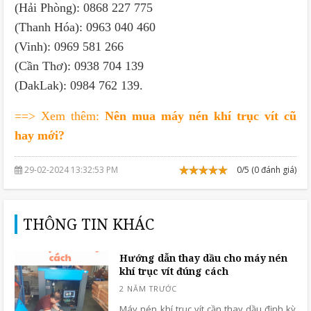
(Hải Phòng): 0868 227 775
(Thanh Hóa): 0963 040 460
(Vinh): 0969 581 266
(Cần Thơ): 0938 704 139
(DakLak): 0984 762 139.
==> Xem thêm:
Nên mua máy nén khí trục vít cũ
hay mới?
29-02-2024 13:32:53 PM
0/5 (0 đánh giá)
THÔNG TIN KHÁC
Hướng dẫn thay dầu cho máy nén
khí trục vít đúng cách
Máy nén khí trục vít cần thay dầu định kỳ