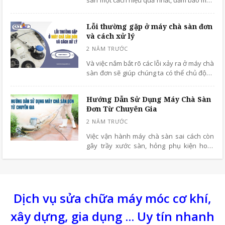
sàn một cách hiệu quả nhất, đảm bảo máy
luôn hoạt động trơn tru và bền bỉ theo thời
gian? Dưới đây là 3 cách hay nhất mà bạn
Lỗi thường gặp ở máy chà sàn đơn
nên áp dụng ngay để kéo dài tuổi thọ cho
và cách xử lý
"người bạn đồng hành" này.
Và việc nắm bắt rõ các lỗi xảy ra ở máy chà
sàn đơn sẽ giúp chúng ta có thể chủ động
hơn trong quá trình làm việc và không bị
gián đoạn công việc. Vậy đó là những lỗi
Hướng Dẫn Sử Dụng Máy Chà Sàn
gì? Khắc phục như thế nào?
Đơn Từ Chuyên Gia
Việc vận hành máy chà sàn sai cách còn
gây trầy xước sàn, hỏng phụ kiện hoặc
giảm tuổi thọ động cơ. Bài viết dưới đây sẽ
cung cấp hướng dẫn sử dụng máy chà
sàn đơn từ chuyên gia cùng tìm hiểu nhé
Dịch vụ sửa chữa máy móc cơ khí,
xây dựng, gia dụng ... Uy tín nhanh