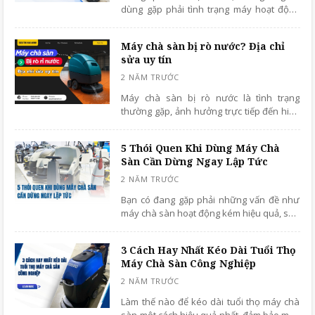
dùng gặp phải tình trạng máy hoạt động
nhưng khả năng làm sạch bị suy giảm rõ
rệt, sàn nhà vẫn mờ đục, loang lổ vết bẩn
Máy chà sàn bị rò nước? Địa chỉ
hoặc đọng nước.
sửa uy tín
Máy chà sàn bị rò nước là tình trạng
thường gặp, ảnh hưởng trực tiếp đến hiệu
quả vệ sinh và độ bền của thiết bị. Vậy
đâu là địa chỉ sửa chữa uy tín, đảm bảo
5 Thói Quen Khi Dùng Máy Chà
chất lượng?
Sàn Cần Dừng Ngay Lập Tức
Bạn có đang gặp phải những vấn đề như
máy chà sàn hoạt động kém hiệu quả, sàn
nhà không sạch như mong đợi, hay hoạt
động không ổn định dù mới mua? Nếu câu
3 Cách Hay Nhất Kéo Dài Tuổi Thọ
trả lời là "Có", rất có thể bạn đang mắc
Máy Chà Sàn Công Nghiệp
phải những thói quen sai lầm khi sử dụng.
Làm thế nào để kéo dài tuổi thọ máy chà