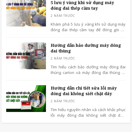
5 lưu ý vàng khi sử dụng máy
đóng đai thép cầm tay
Khám phá 5 lưu ý vàng khi sử dụng máy
đóng đai thép cầm tay để đóng gói an
toàn, tiết kiệm chi phí và kéo dài tuổi thọ
thiết bị. Đọc ngay bài viết sau!
Hướng dẫn bảo dưỡng máy đóng
đai thùng
Tìm hiểu cách bảo dưỡng máy đóng đai
thùng carton và máy đóng đai thùng tự
động để tăng tuổi thọ, tránh hỏng hóc, tiết
kiệm chi phí sửa chữa. Đọc ngay bài viết.
Hướng dẫn chi tiết sửa lỗi máy
đóng đai không siết chặt dây
Tìm hiểu nguyên nhân và cách khắc phục
lỗi máy đóng đai không siết chặt dây.
Hướng dẫn bảo dưỡng, điều chỉnh lực siết
và phòng tránh sự cố hiệu quả.