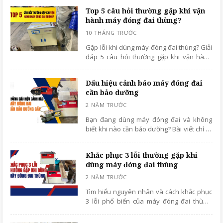
Top 5 câu hỏi thường gặp khi vận
hành máy đóng đai thùng?
Gặp lỗi khi dùng máy đóng đai thùng? Giải
đáp 5 câu hỏi thường gặp khi vận hành
máy đóng đai thùng: chỉnh dây, kẹt đai và
mẹo giúp máy chạy ổn định, bền hơn.
Dấu hiệu cảnh báo máy đóng đai
cần bảo dưỡng
Bạn đang dùng máy đóng đai và không
biết khi nào cần bảo dưỡng? Bài viết chỉ ra
cảnh báo rõ ràng để bạn bảo trì kịp thời,
tránh hỏng hóc và tiết kiệm chi phí.
Khắc phục 3 lỗi thường gặp khi
dùng máy đóng đai thùng
Tìm hiểu nguyên nhân và cách khắc phục
3 lỗi phổ biến của máy đóng đai thùng,
giúp máy vận hành ổn định, đóng gói
nhanh và bền bỉ hơn.