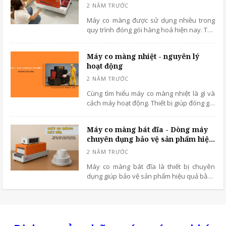
Máy co màng được sử dụng nhiều trong
quy trình đóng gói hàng hoá hiện nay. Tuy
nhiên trong quá trình sử dụng sẽ gặp một
vài lỗi gây gián đoạn công việc.
Máy co màng nhiệt - nguyên lý
hoạt động
Cùng tìm hiểu máy co màng nhiệt là gì và
cách máy hoạt động. Thiết bị giúp đóng gói
sản phẩm nhanh và đẹp hơn.
Máy co màng bát đĩa - Dòng máy
chuyên dụng bảo vệ sản phẩm hiệu
quả
Máy co màng bát đĩa là thiết bị chuyên
dụng giúp bảo vệ sản phẩm hiệu quả bằng
lớp màng co chắc chắn. Tìm hiểu chi tiết
hơn trong bài viết dưới đây!