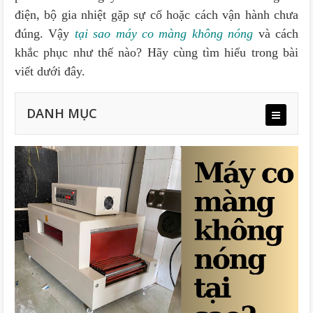
điện, bộ gia nhiệt gặp sự cố hoặc cách vận hành chưa
đúng. Vậy
tại sao máy co màng không nóng
và cách
khắc phục như thế nào? Hãy cùng tìm hiểu trong bài
viết dưới đây.
DANH MỤC
1.1. Lỗi hệ thống nhiệt bóng đèn sấy hoặc điện trở
bị hỏng
1.1.1. Bóng đèn nhiệt (điện trở) bị cháy
1.1.2. Thanh điện trở nhiệt bị hư hỏng
1.2. Sự cố về hệ thống điện và linh kiện điều khiển
1.2.1. Cầu chì bị đứt hoặc rơ-le nhiệt bị hỏng
1.2.2. Dây dẫn nhiệt bị đứt hoặc lỏng giắc cắm
1.2.3. Nguồn điện cấp không ổn định
1.3. Sai sót trong cài đặt và vận hành máy co màng
1.4. Hệ thống quạt gió máy co màng bị lỗi