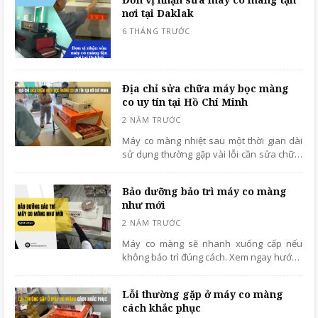
nơi tại Daklak
Địa chỉ sửa chữa máy bọc màng
co uy tín tại Hồ Chí Minh
Máy co màng nhiệt sau một thời gian dài
sử dụng thường gặp vài lỗi cần sửa chữa,
bảo dưỡng định kỳ để đảm bảo về khả
năng vận hành của thiết bị, không làm
Bảo dưỡng bảo trì máy co màng
gián đoạn công việc.
như mới
Máy co màng sẽ nhanh xuống cấp nếu
không bảo trì đúng cách. Xem ngay hướng
dẫn bảo trì để máy bền hơn, tiết kiệm chi
phí cho doanh nghiệp!
Lỗi thường gặp ở máy co màng
cách khắc phục