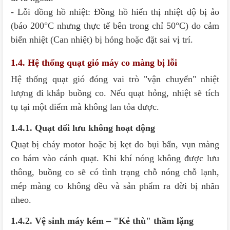
- Lỗi đồng hồ nhiệt: Đồng hồ hiển thị nhiệt độ bị ảo
(báo 200°C nhưng thực tế bên trong chỉ 50°C) do cảm
biến nhiệt (Can nhiệt) bị hỏng hoặc đặt sai vị trí.
1.4. Hệ thống quạt gió máy co màng bị lỗi
Hệ thống quạt gió đóng vai trò "vận chuyển" nhiệt
lượng đi khắp buồng co. Nếu quạt hỏng, nhiệt sẽ tích
tụ tại một điểm mà không lan tỏa được.
1.4.1. Quạt đối lưu không hoạt động
Quạt bị cháy motor hoặc bị kẹt do bụi bẩn, vụn màng
co bám vào cánh quạt. Khi khí nóng không được lưu
thông, buồng co sẽ có tình trạng chỗ nóng chỗ lạnh,
mép màng co không đều và sản phẩm ra đời bị nhăn
nheo.
1.4.2. Vệ sinh máy kém – "Kẻ thù" thầm lặng