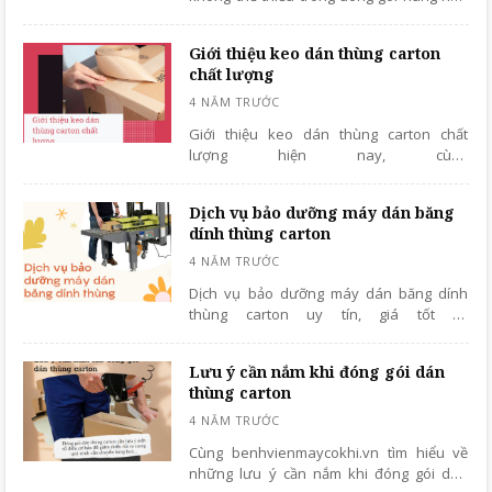
hiện nay, bảo quản hàng hoá hiệu quả
cao, chi phí thấp, thân thiện với môi
Giới thiệu keo dán thùng carton
trường.
chất lượng
Giới thiệu keo dán thùng carton chất
lượng hiện nay, cùng
benhvienmaycokhi.vn tìm hiểu thông tin
chi tiết qua bài viết này nhé!
Dịch vụ bảo dưỡng máy dán băng
dính thùng carton
Dịch vụ bảo dưỡng máy dán băng dính
thùng carton uy tín, giá tốt tại
benhvienmaycokhi.vn, nhanh chóng, kỹ
thuật có chuyên môn, tay nghề cao.
Lưu ý cần nắm khi đóng gói dán
thùng carton
Cùng benhvienmaycokhi.vn tìm hiểu về
những lưu ý cần nắm khi đóng gói dán