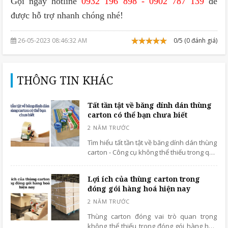
Gọi ngay hotline
0932 196 898 - 0902 787 139
để
được hỗ trợ nhanh chóng nhé!
26-05-2023 08:46:32 AM
0/5 (0 đánh giá)
THÔNG TIN KHÁC
Tất tần tật về băng dính dán thùng
carton có thể bạn chưa biết
Tìm hiểu tất tần tật về băng dính dán thùng
carton - Công cụ không thể thiếu trong quy
trình đóng gói hàng hoá lớn nhỏ hiện nay.
Lợi ích của thùng carton trong
đóng gói hàng hoá hiện nay
Thùng carton đóng vai trò quan trọng
không thể thiếu trong đóng gói hàng hoá