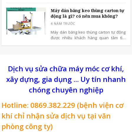
thùng carton qua thông tin bài chia sẻ
dưới đây.
Máy dán băng keo thùng carton tự
động là gì? có nên mua không?
Máy dán băng keo thùng carton tự động
được nhiều khách hàng quan tâm tìm
hiểu, liệu có nên mua dòng máy dán
thùng carton này không? tìm hiểu thông
tin bài viết dưới đây để có câu trả lời cho
mình.
Dịch vụ sửa chữa máy móc cơ khí,
xây dựng, gia dụng ... Uy tín nhanh
chóng chuyên nghiệp
Hotline: 0869.382.229 (bệnh viện cơ
khí chỉ nhận sửa dịch vụ tại văn
phòng công ty)