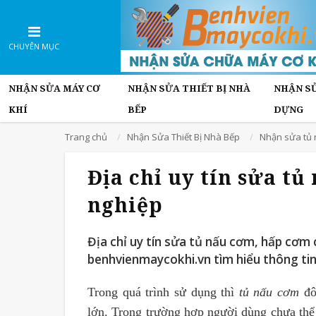
CHUYÊN MỤC
NHẬN SỬA MÁY CƠ
NHẬN SỬA THIẾT BỊ NHÀ
NHẬN SỬ
KHÍ
BẾP
DỰNG
Trang chủ
Nhận Sửa Thiết Bị Nhà Bếp
Nhận sửa tủ
Địa chỉ uy tín sửa t
nghiệp
Địa chỉ uy tín sửa tủ nấu cơm, hấp cơm
benhvienmaycokhi.vn tìm hiểu thông ti
Trong quá trình sử dụng thì
tủ nấu cơm
đô
lớn. Trong trường hợp người dùng chưa thể t