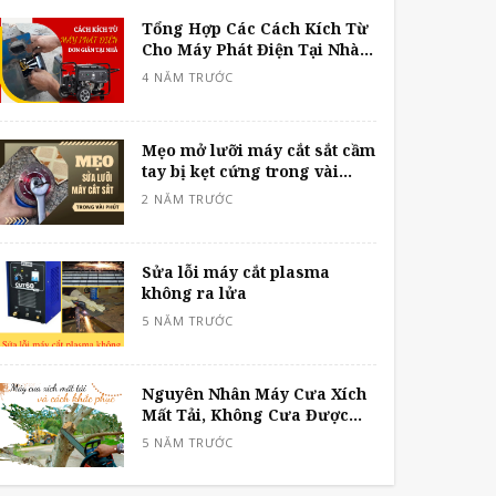
Tổng Hợp Các Cách Kích Từ
Cho Máy Phát Điện Tại Nhà
Đơn Giản Và An Toàn Nhất
Mẹo mở lưỡi máy cắt sắt cầm
tay bị kẹt cứng trong vài
phút
Sửa lỗi máy cắt plasma
không ra lửa
Nguyên Nhân Máy Cưa Xích
Mất Tải, Không Cưa Được
Cây Và Cách Khắc Phục