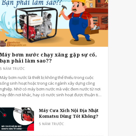
Máy bơm nước chạy xăng gặp sự cố,
bạn phải làm sao??
Máy bơm nước là thiết bị không thể thiếu trong cuộc
sống sinh hoạt hoặc trong các ngành xây dựng công
nghiệp. Nhờ có máy bơm nước mà việc đem nước từ nơi
này đến nơi khác, hay có nước sinh hoạt được thuận tiện
và dễ dàng hơn. Là thiết bị được sử dụng với tần suất lớn
nên việc gặp lỗi là điều không thể nào tránh khỏi.
Máy Cưa Xích Nội Địa Nhật
Komatsu Dùng Tốt Không?