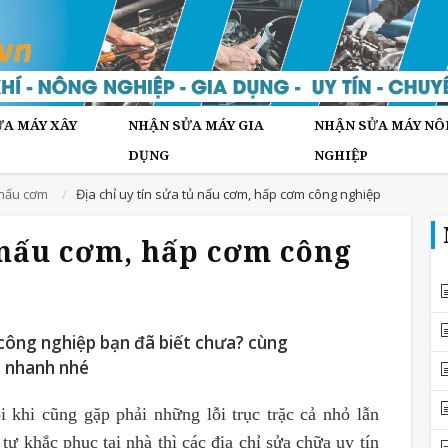
A MÁY XÂY
NHẬN SỬA MÁY GIA
NHẬN SỬA MÁY NÔ
DỤNG
NGHIỆP
 nấu cơm
Địa chỉ uy tín sửa tủ nấu cơm, hấp cơm công nghiệp
ủ nấu cơm, hấp cơm công
 công nghiệp bạn đã biết chưa? cùng
n nhanh nhé
i khi cũng gặp phải những lỗi trục trặc cả nhỏ lẫn
ự khắc phục tại nhà thì các địa chỉ sửa chữa uy tín