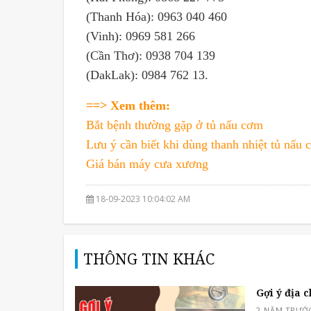
(Thanh Hóa): 0963 040 460
(Vinh): 0969 581 266
(Cần Thơ): 0938 704 139
(DakLak): 0984 762 13.
==> Xem thêm:
Bắt bệnh thường gặp ở tủ nấu cơm
Lưu ý cần biết khi dùng thanh nhiệt tủ nấu
Giá bán máy cưa xương
18-09-2023 10:04:02 AM
THÔNG TIN KHÁC
Gợi ý địa c