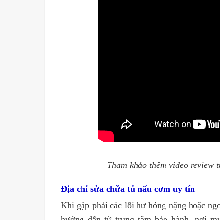
Tham khảo thêm video review 
Địa chỉ sửa chữa tủ nấu cơm uy tín
Khi gặp phải các lỗi hư hỏng nặng hoặc ng
hướng dẫn từ trung tâm bảo hành, nơi mu