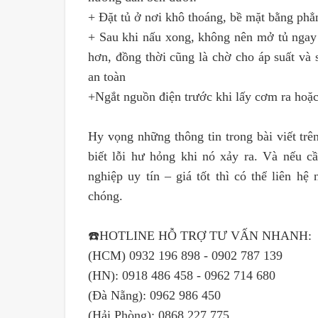
+ Đặt tủ ở nơi khô thoáng, bề mặt bằng phẳ
+ Sau khi nấu xong, không nên mở tủ ngay
hơn, đồng thời cũng là chờ cho áp suất và
an toàn
+Ngắt nguồn điện trước khi lấy cơm ra hoặc 
Hy vọng những thông tin trong bài viết tr
biết lỗi hư hỏng khi nó xảy ra. Và nếu c
nghiệp uy tín – giá tốt thì có thể liên hệ
chóng.
☎️HOTLINE HỖ TRỢ TƯ VẤN NHANH:
(HCM) 0932 196 898 - 0902 787 139
(HN): 0918 486 458 - 0962 714 680
(Đà Nẵng): 0962 986 450
(Hải Phòng): 0868 227 775