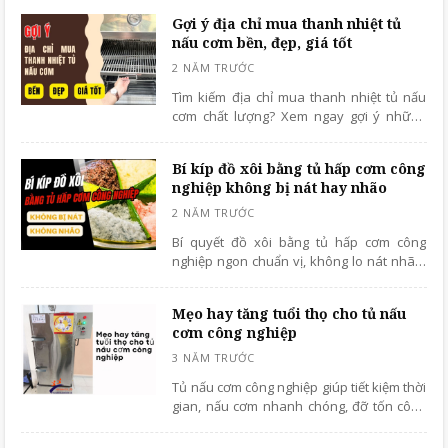
Gợi ý địa chỉ mua thanh nhiệt tủ
nấu cơm bền, đẹp, giá tốt
Tìm kiếm địa chỉ mua thanh nhiệt tủ nấu
cơm chất lượng? Xem ngay gợi ý những
nơi bán thanh nhiệt bền, đẹp, giá tốt,
chính hãng và bảo hành dài hạn!
Bí kíp đồ xôi bằng tủ hấp cơm công
nghiệp không bị nát hay nhão
Bí quyết đồ xôi bằng tủ hấp cơm công
nghiệp ngon chuẩn vị, không lo nát nhão.
Hướng dẫn chi tiết từ A-Z, đảm bảo thành
công ngay lần đầu tiên!
Mẹo hay tăng tuổi thọ cho tủ nấu
cơm công nghiệp
Tủ nấu cơm công nghiệp giúp tiết kiệm thời
gian, nấu cơm nhanh chóng, đỡ tốn công
sức của người làm bếp, rất được các nhà
hàng, quán ăn, bếp tập thể lựa chọn.