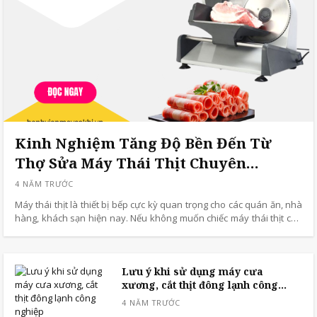
Kinh Nghiệm Tăng Độ Bền Đến Từ
Thợ Sửa Máy Thái Thịt Chuyên
Nghiệp
Máy thái thịt là thiết bị bếp cực kỳ quan trọng cho các quán ăn, nhà
hàng, khách sạn hiện nay. Nếu không muốn chiếc máy thái thịt của
mình “trở chứng” vào dịp cuối năm khi mà tiệc tùng, nhu cầu ăn
uống cao như này thì đọc ngay những chia sẻ dưới đây của
benhvienmaycokhi nhé!
Lưu ý khi sử dụng máy cưa
xương, cắt thịt đông lạnh công
nghiệp