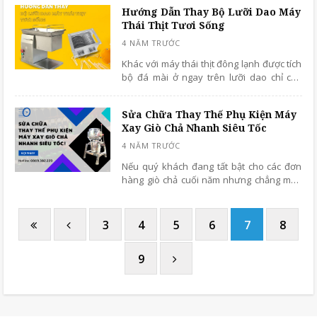
cũng như vấn đề độ bền của thiết bị.
Hướng Dẫn Thay Bộ Lưỡi Dao Máy
Thái Thịt Tươi Sống
Khác với máy thái thịt đông lạnh được tích
bộ đá mài ở ngay trên lưỡi dao chỉ cần
nhấn nút sẽ tự động mài, do đó bạn hoàn
toàn tự thực hiện được. Còn đối với lưỡi
Sửa Chữa Thay Thế Phụ Kiện Máy
dao máy thái thịt tươi sống bạn không
Xay Giò Chả Nhanh Siêu Tốc
nên tự ý mài
Nếu quý khách đang tất bật cho các đơn
hàng giò chả cuối năm nhưng chẳng may
máy gặp trục trặc, hư hỏng cần sửa chữa,
thay thế thì gọi ngay cho chúng tôi
benhvienmaycokhi.vn - 0869.382.229. Với
3
4
5
6
7
8
8 trung tâm sửa chữa trên toàn quốc nên
dù bạn ở đâu, chúng tôi cũng đều sẽ hỗ
9
trợ một cách thần tốc nhất!