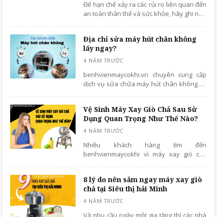
Để hạn chế xảy ra các rủi ro liên quan đến
an toàn thân thể và sức khỏe, hãy ghi nhớ
ngay những lưu ý khi vận hành, vệ sinh và
bảo quản máy cưa xương dưới đây.
Địa chỉ sửa máy hút chân không
lấy ngay?
benhvienmaycokhi.vn chuyên cung cấp
dịch vụ sửa chữa máy hút chân không uy
tín, giá cạnh tranh toàn quốc.
Vệ Sinh Máy Xay Giò Chả Sau Sử
Dụng Quan Trọng Như Thế Nào?
Nhiều khách hàng tìm đến
benhvienmaycokhi vì máy xay giò chả
xuống cấp, cháy motor, … mà nguyên
nhân chúng tôi thấy nhiều nhất chủ yếu
8 lý do nên sắm ngay máy xay giò
xuất phát từ việc vệ sinh, bảo quản máy.
chả tại Siêu thị hải Minh
"Vệ Sinh Máy Xay Giò Chả Sau Sử Dụng
Quan Trọng Như Thế Nào?" sau đây hãy
cùng benhvienmaycokhi.vn phân tích
Và nhu cầu ngày một gia tăng thì các nhà