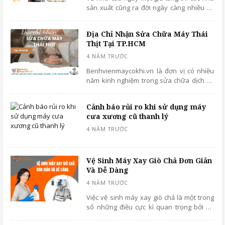
nhé!
sản xuất cũng ra đời ngày càng nhiều để
đáp ứng được nhu cầu cấp thiết của người
dùng. Hiện trên thị trường có rất nhiều đơn
Địa Chỉ Nhận Sửa Chữa Máy Thái
vị cung cấp các thiết bị nhà bếp khác nhau
Thịt Tại TP.HCM
nhưng trong đó Siêu thị Hải Minh vẫn là
đơn vị được đánh giá cao hơn cả. Cùng
theo dõi chi tiết qua bài viết ngay sau đây
Benhvienmaycokhi.vn là đơn vị có nhiều
nhé!
năm kinh nghiệm trong sửa chữa dịch vụ
các loại máy thái thịt. Với đội ngũ kỹ thuật
viên giàu kinh nghiệm của mình, chúng tôi
Cảnh báo rủi ro khi sử dụng máy
đã khắc phục thành công máy cho nhiều
cưa xương cũ thanh lý
khách hàng lẻ và cả khách hàng doanh
nghiệp.
Vệ Sinh Máy Xay Giò Chả Đơn Giản
Và Dễ Dàng
Việc vệ sinh máy xay giò chả là một trong
số những điều cực kì quan trọng bởi nó
ảnh hưởng đến vấn đề an toàn vệ sinh